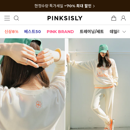
한정수량 특가세일
~70% 최대 할인
신상8%
베스트50
PINK BRAND
트레이닝/세트
데일리세트