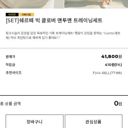
[SET]쉐르떼 빅 클로버 맨투맨 트레이닝세트
핑크시슬리 감성을 담은 독보적인 기획 트레이닝세트! 행운의 상징을 뜻하는 'Suerte(쉐르
떼)'자수 프린팅으로 예쁘게 입기 좋아요♡
41,800
원
판매가
적립금
410원(1%)
추천사이즈
F(44-66),L(77-88)
0
총 상품 금액
원
장바구니
관심상품