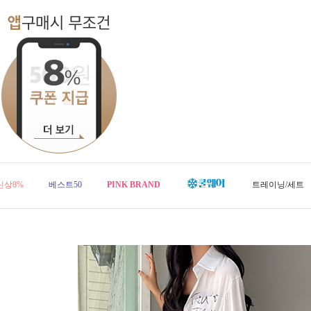
신상8%
베스트50
PINK BRAND
트레이닝/세트