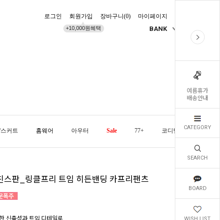
로그인
회원가입
장바구니(
0
)
마이페이지
배송조회
+10,000원혜택
BANK
KR
여름휴가
배송안내
CATEGORY
/스커트
홈웨어
아우터
Sale
77+
코디템
오늘발
SEARCH
친스판_링클프리 트임 히든밴딩 카프리팬츠
BOARD
한 신축성과 트임 디테일로
WISH LIST