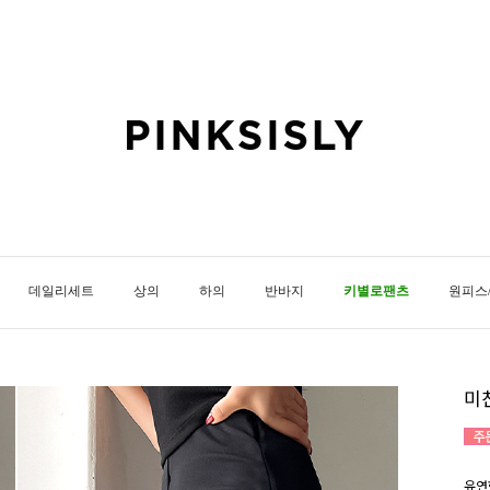
데일리세트
상의
하의
반바지
키별로팬츠
원피스
미
유연