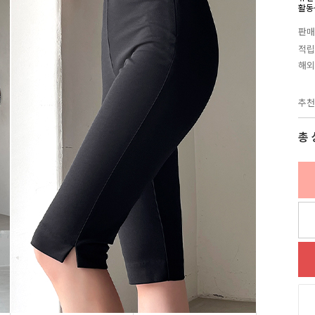
활동
판매
적립
해외
추천
총 