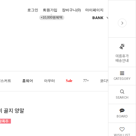
로그인
회원가입
장바구니(
0
)
마이페이지
배송조회
+10,000원혜택
BANK
KR
여름휴가
배송안내
CATEGORY
/스커트
홈웨어
아우터
Sale
77+
코디템
오늘발
SEARCH
비 골지 양말
BOARD
WISH LIST