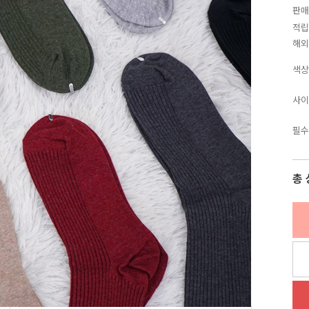
판매
적립
해외
색상
사이
필수
총 