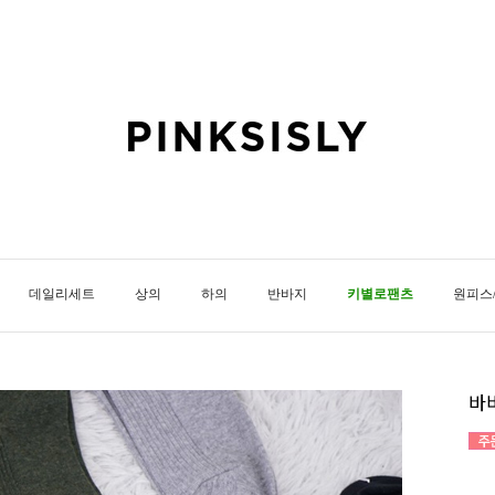
데일리세트
상의
하의
반바지
키별로팬츠
원피스
바