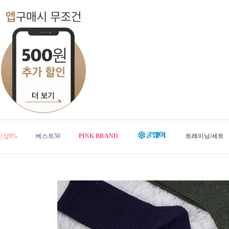
신상8%
베스트50
PINK BRAND
트레이닝/세트