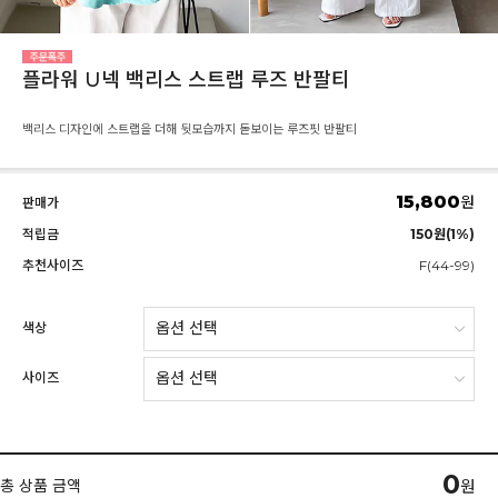
플라워 U넥 백리스 스트랩 루즈 반팔티
백리스 디자인에 스트랩을 더해 뒷모습까지 돋보이는 루즈핏 반팔티
15,800
원
판매가
적립금
150원(1%)
추천사이즈
F(44-99)
색상
사이즈
0
총 상품 금액
원