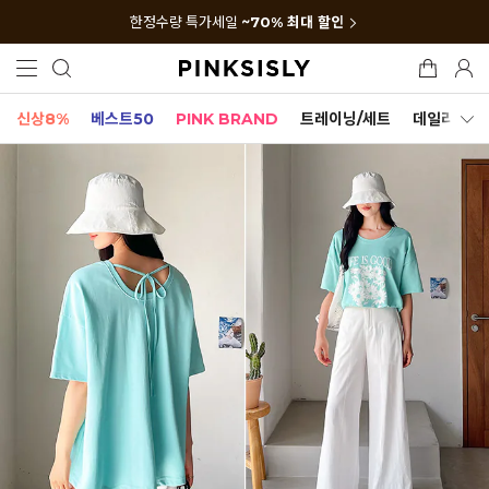
한정수량 특가세일
~70% 최대 할인
신상8%
베스트50
PINK BRAND
트레이닝/세트
데일리세트