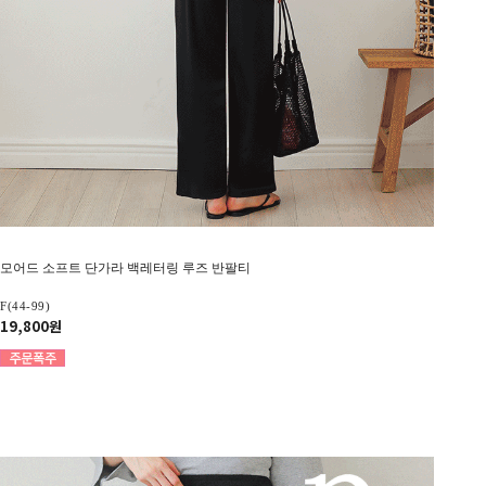
모어드 소프트 단가라 백레터링 루즈 반팔티
F(44-99)
19,800원