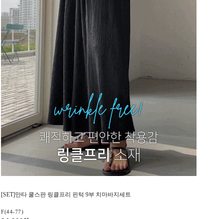
[SET]만타 쿨스판 링클프리 핀턱 9부 치마바지세트
F(44-77)