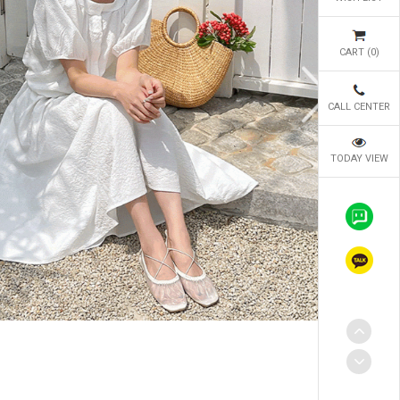
CART (
0
)
CALL CENTER
TODAY VIEW