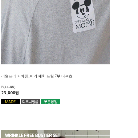
리얼프리 커버핏_미키 패치 프릴 7부 티셔츠
F(44-88)
23,800원