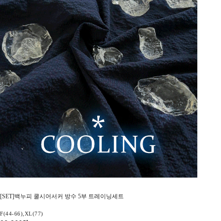
[SET]백누피 쿨시어서커 방수 5부 트레이닝세트
F(44-66),XL(77)