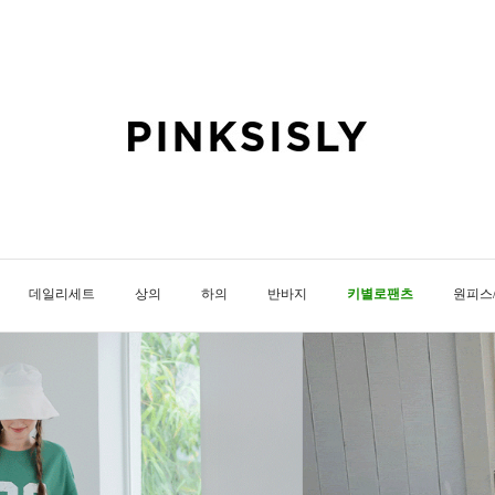
데일리세트
상의
하의
반바지
키별로팬츠
원피스