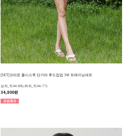
[SET]크라운 쿨시스루 단가라 후드집업 3부 트레이닝세트
상의_F(44-88),하의_F(44-77)
34,800원