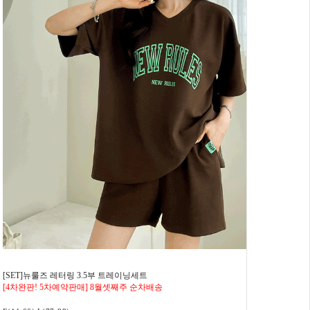
[SET]뉴룰즈 레터링 3.5부 트레이닝세트
[4차완판! 5차예약판매] 8월셋째주 순차배송