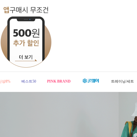
신상8%
베스트50
PINK BRAND
트레이닝/세트