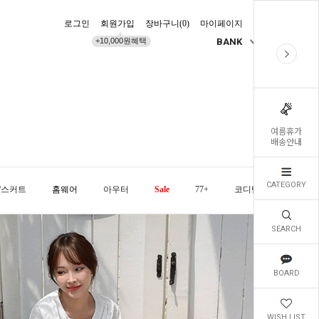
로그인
회원가입
장바구니(
0
)
마이페이지
배송조회
+10,000원혜택
BANK
KR
여름휴가
배송안내
CATEGORY
/스커트
홈웨어
아우터
Sale
77+
코디템
오늘발
SEARCH
BOARD
WISH LIST