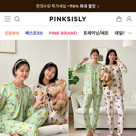
한정수량 특가세일
~70% 최대 할인
신상8%
베스트50
PINK BRAND
트레이닝/세트
데일리세트