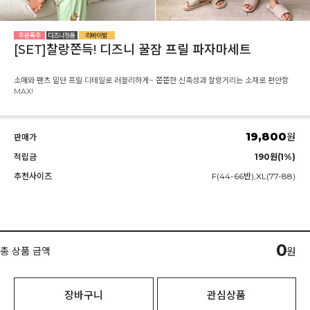
[SET]찰랑쫀득! 디즈니 꿀잠 프릴 파자마세트
소매와 팬츠 밑단 프릴 디테일로 러블리하게~ 쫀쫀한 신축성과 찰랑거리는 소재로 편안함
MAX!
19,800
원
판매가
적립금
190원(1%)
추천사이즈
F(44-66반),XL(77-88)
0
총 상품 금액
원
장바구니
관심상품