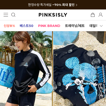
한정수량 특가세일
~70% 최대 할인
신상8%
베스트50
PINK BRAND
트레이닝/세트
데일리세트