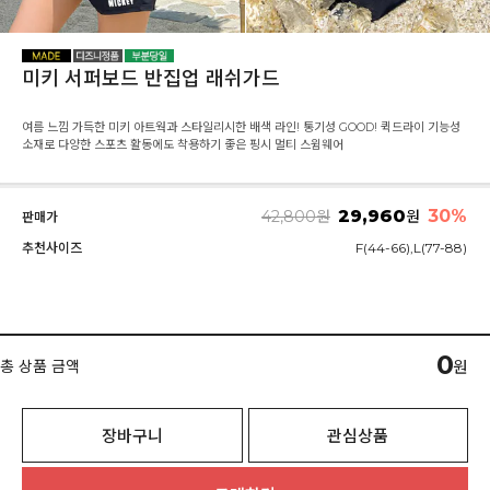
미키 서퍼보드 반집업 래쉬가드
여름 느낌 가득한 미키 아트웍과 스타일리시한 배색 라인! 통기성 GOOD! 퀵드라이 기능성
소재로 다양한 스포츠 활동에도 착용하기 좋은 핑시 멀티 스윔웨어
29,960
30%
42,800
원
원
판매가
추천사이즈
F(44-66),L(77-88)
0
총 상품 금액
원
장바구니
관심상품