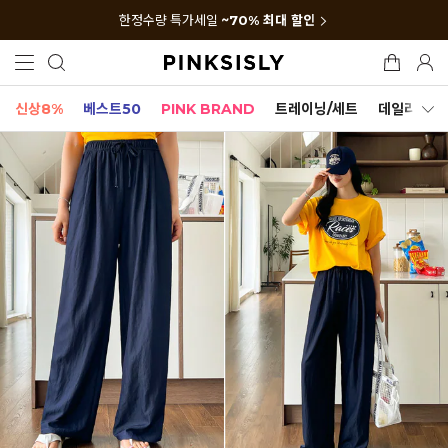
한정수량 특가세일
~70% 최대 할인
신상8%
베스트50
PINK BRAND
트레이닝/세트
데일리세트