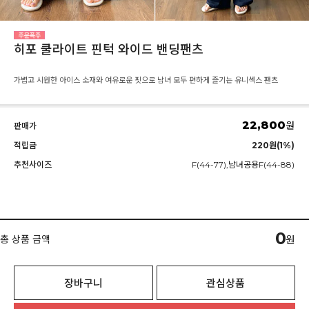
히포 쿨라이트 핀턱 와이드 밴딩팬츠
가볍고 시원한 아이스 소재와 여유로운 핏으로 남녀 모두 편하게 즐기는 유니섹스 팬츠
22,800
원
판매가
적립금
220원(1%)
추천사이즈
F(44-77),남녀공용F(44-88)
0
총 상품 금액
원
장바구니
관심상품