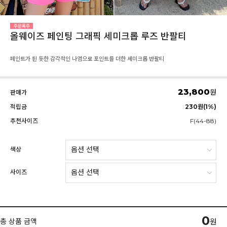
올웨이즈 페인팅 그래픽 세미크롭 루즈 반팔티
페인트가 튄 듯한 감각적인 나염으로 포인트를 더한 세미크롭 반팔티
23,800
원
판매가
적립금
230원(1%)
추천사이즈
F(44-88)
색상
사이즈
0
총 상품 금액
원