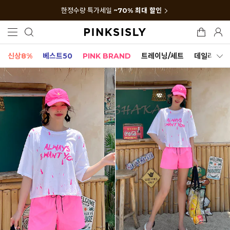
한정수량 특가세일
~70% 최대 할인
신상8%
베스트50
PINK BRAND
트레이닝/세트
데일리세트