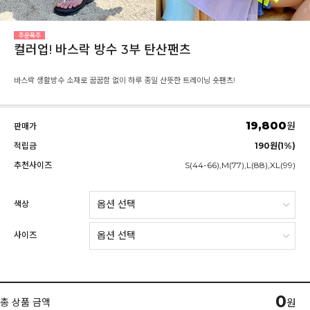
컬러업! 바스락 방수 3부 탄산팬츠
바스락 생활방수 소재로 꿉꿉함 없이 하루 종일 산뜻한 트레이닝 숏팬츠!
19,800
원
판매가
적립금
190원(1%)
추천사이즈
S(44-66),M(77),L(88),XL(99)
색상
사이즈
0
총 상품 금액
원