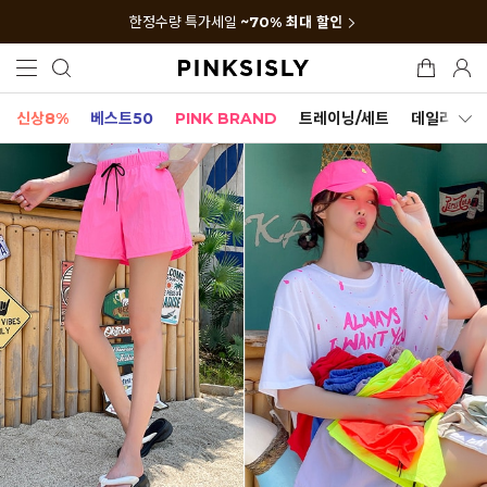
한정수량 특가세일
~70% 최대 할인
신상8%
베스트50
PINK BRAND
트레이닝/세트
데일리세트