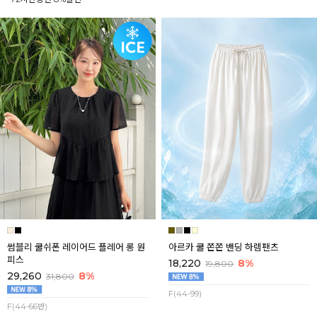
썸블리 쿨쉬폰 레이어드 플레어 롱 원
아르카 쿨 쫀쫀 밴딩 하렘팬츠
피스
18,220
8%
19,800
29,260
8%
31,800
F(44-99)
F(44-66반)