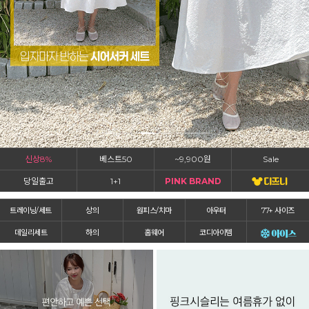
신상8%
베스트50
~9,900원
Sale
당일출고
1+1
PINK BRAND
트레이닝/세트
상의
원피스/치마
아우터
77+ 사이즈
데일리세트
하의
홈웨어
코디아이템