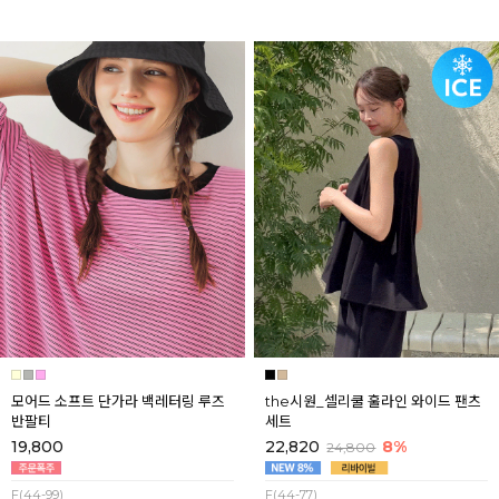
모어드 소프트 단가라 백레터링 루즈
the시원_셀리쿨 훌라인 와이드 팬츠
반팔티
세트
19,800
22,820
8%
24,800
F(44-99)
F(44-77)