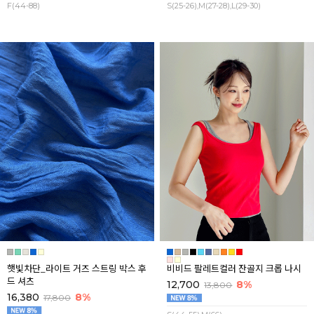
F(44-88)
S(25-26),M(27-28),L(29-30)
햇빛차단_라이트 거즈 스트링 박스 후
비비드 팔레트컬러 잔골지 크롭 나시
드 셔츠
12,700
8%
13,800
16,380
8%
17,800