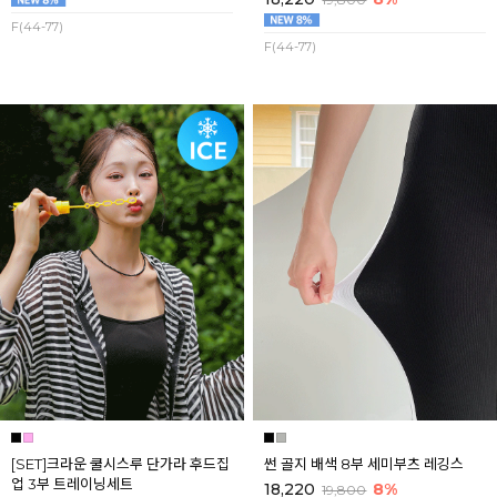
F(44-77)
F(44-77)
[SET]크라운 쿨시스루 단가라 후드집
썬 골지 배색 8부 세미부츠 레깅스
업 3부 트레이닝세트
18,220
8%
19,800