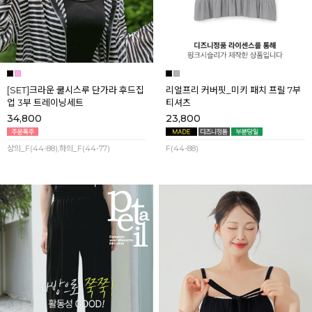
[SET]크라운 쿨시스루 단가라 후드집
리얼프리 커버핏_미키 패치 프릴 7부
업 3부 트레이닝세트
티셔츠
34,800
23,800
상의_F(44-88),하의_F(44-77)
F(44-88)