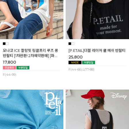
모나코 ICE 찰랑핏 링클프리 루즈 롱
[P.ETAIL]더블 레이어 쿨 메쉬 반팔티
반팔티 [1차완판! 2차예약판매] [화이
25,800
트] 8월첫째주 순차배송
17,800
F(44-66),L(77-88)
F(44-99)