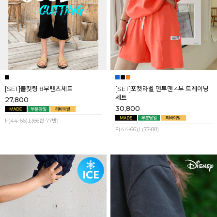
[SET]쿨컷팅 8부팬츠세트
[SET]포켓라벨 맨투맨 4부 트레이닝
세트
27,800
30,800
F(44-66),L(66반-77반)
F(44-66),L(77-88)