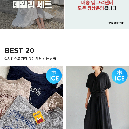
BEST 20
실시간으로 가장 많이 사랑 받는 상품