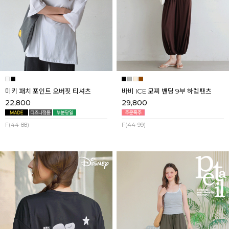
미키 패치 포인트 오버핏 티셔츠
바비 ICE 모찌 밴딩 9부 하렘팬츠
22,800
29,800
F(44-88)
F(44-99)