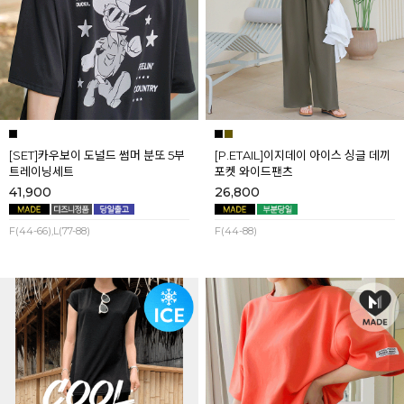
[SET]카우보이 도널드 썸머 분또 5부
[P.ETAIL]이지데이 아이스 싱글 데끼
트레이닝세트
포켓 와이드팬츠
41,900
26,800
F(44-66),L(77-88)
F(44-88)