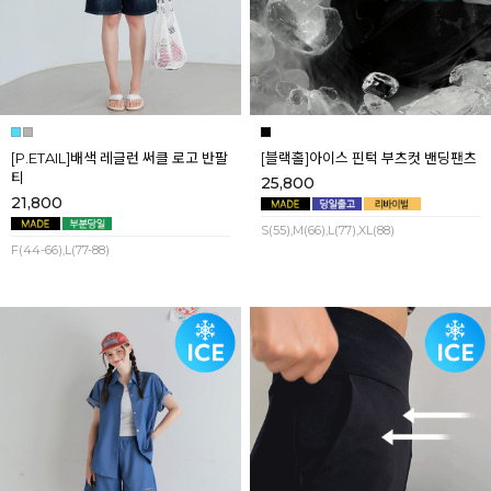
[P.ETAIL]배색 레글런 써클 로고 반팔
[블랙홀]아이스 핀턱 부츠컷 밴딩팬츠
티
25,800
21,800
S(55),M(66),L(77),XL(88)
F(44-66),L(77-88)