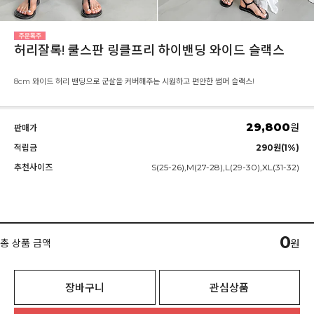
허리잘록! 쿨스판 링클프리 하이밴딩 와이드 슬랙스
8cm 와이드 허리 밴딩으로 군살을 커버해주는 시원하고 편안한 썸머 슬랙스!
29,800
원
판매가
적립금
290원(1%)
추천사이즈
S(25-26),M(27-28),L(29-30),XL(31-32)
0
총 상품 금액
원
장바구니
관심상품