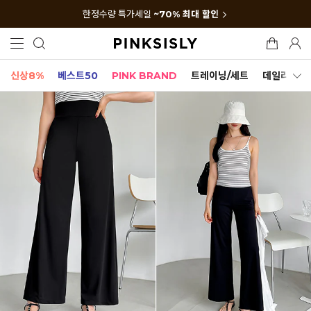
한정수량 특가세일
~70% 최대 할인
신상8%
베스트50
PINK BRAND
트레이닝/세트
데일리세트