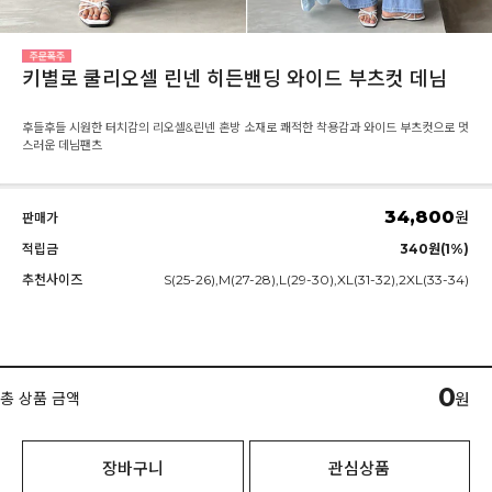
키별로 쿨리오셀 린넨 히든밴딩 와이드 부츠컷 데님
후들후들 시원한 터치감의 리오셀&린넨 혼방 소재로 쾌적한 착용감과 와이드 부츠컷으로 멋
스러운 데님팬츠
34,800
원
판매가
적립금
340원(1%)
추천사이즈
S(25-26),M(27-28),L(29-30),XL(31-32),2XL(33-34)
0
총 상품 금액
원
장바구니
관심상품