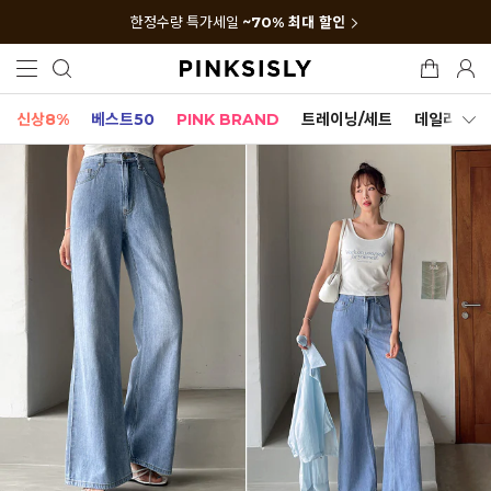
한정수량 특가세일
~70% 최대 할인
신상8%
베스트50
PINK BRAND
트레이닝/세트
데일리세트