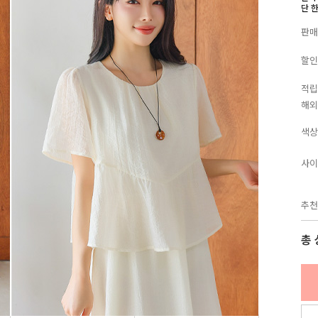
단 
판매
할인
적립
해외
색상
사이
추천
총 