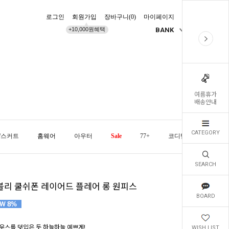
로그인
회원가입
장바구니(
0
)
마이페이지
배송조회
+10,000원혜택
BANK
KR
여름휴가
배송안내
CATEGORY
/스커트
홈웨어
아우터
Sale
77+
코디템
오늘발
SEARCH
블리 쿨쉬폰 레이어드 플레어 롱 원피스
BOARD
우스를 덧입은 듯 하늘하늘 예쁘게!
WISH LIST