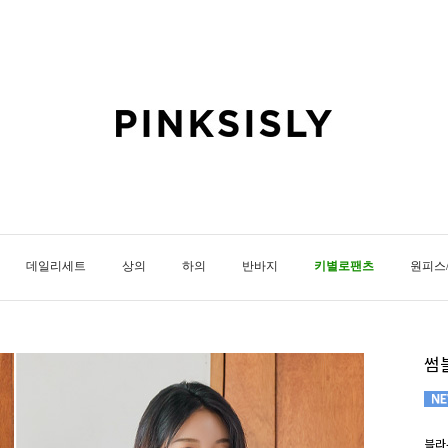
데일리세트
상의
하의
반바지
키별로팬츠
원피스
썸
블라