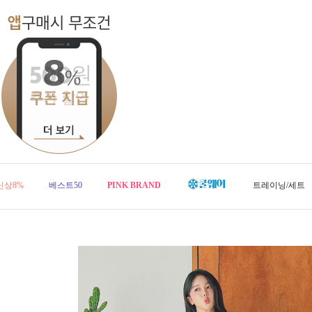
신상8%
베스트50
PINK BRAND
트레이닝/세트