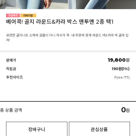
베어콕! 골지 라운드&카라 박스 맨투맨 2종 택1
유연한 골지니트 소재에 곰돌이 미니 자수가 콕- 내 취향에 맞게 라운드 넥&카라 넥 골라 입
자!
19,800
원
판매가
적립금
190원(1%)
추천사이즈
F(44-77)
0
총 상품 금액
원
장바구니
관심상품