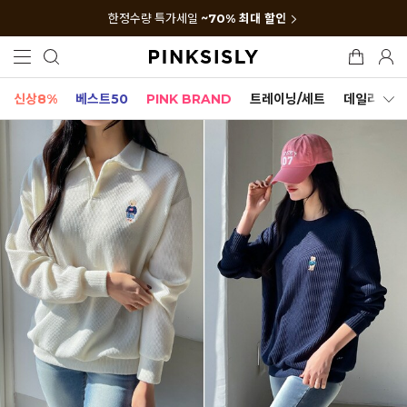
한정수량 특가세일
~70% 최대 할인
신상8%
베스트50
PINK BRAND
트레이닝/세트
데일리세트