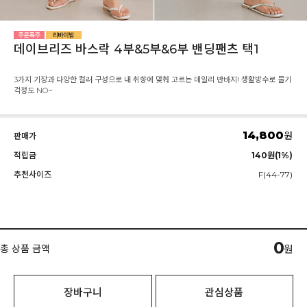
데이브리즈 바스락 4부&5부&6부 밴딩팬츠 택1
3가지 기장과 다양한 컬러 구성으로 내 취향에 맞춰 고르는 데일리 반바지! 생활방수로 물기
걱정도 NO~
14,800
원
판매가
적립금
140원(1%)
추천사이즈
F(44-77)
0
총 상품 금액
원
장바구니
관심상품