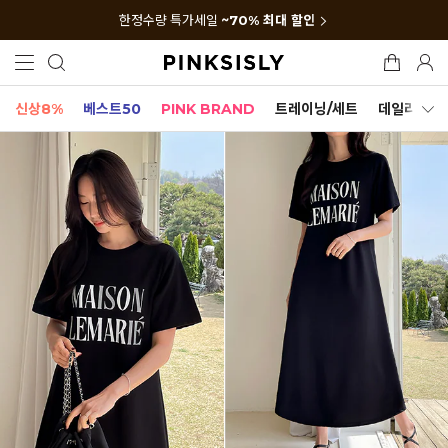
한정수량 특가세일
~70% 최대 할인
신상8%
베스트50
PINK BRAND
트레이닝/세트
데일리세트