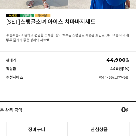
[SET]스팽글소녀 아이스 치마바지세트
후들후들~ 시원하고 편안한 소재감! 상의 백부분 스팽글로 세련된 포인트 UP! 여름 내내 휘
뚜루 즐기기 좋은 상하의 세트♥
44,900
원
판매가
적립금
440원(1%)
추천사이즈
F(44-66),L(77-88)
0
총 상품 금액
원
장바구니
관심상품