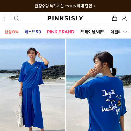
한정수량 특가세일
~70% 최대 할인
신상8%
베스트50
PINK BRAND
트레이닝/세트
데일리세트