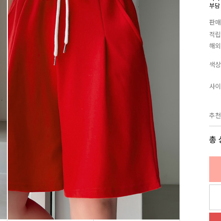
부담
판매
적립
해외
색상
사이
추천
총 