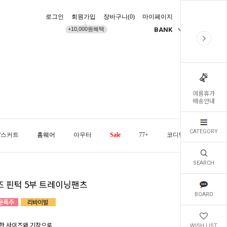
로그인
회원가입
장바구니(
0
)
마이페이지
배송조회
+10,000원혜택
BANK
KR
여름휴가
배송안내
CATEGORY
/스커트
홈웨어
아우터
Sale
77+
코디템
오늘발
SEARCH
즈 핀턱 5부 트레이닝팬츠
BOARD
한 사이즈와 기장으로
WISH LIST