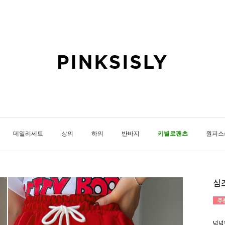
데일리세트
상의
하의
반바지
키별로팬츠
원피스
심
넉넉