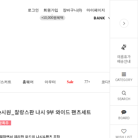
로그인
회원가입
장바구니(
0
)
마이페이지
배송조회
+10,000원혜택
BANK
KR
여름휴가
배송안내
CATEGORY
/스커트
홈웨어
아우터
Sale
77+
코디템
오늘발
SEARCH
he시원_찰랑스판 나시 9부 와이드 팬츠세트
BOARD
럴하면서 여리한 무드의 나시&팬츠 조합
WISH LIST