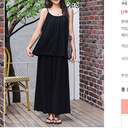
구김
[1
판매
적립
해외
색상
사이
추천
총 