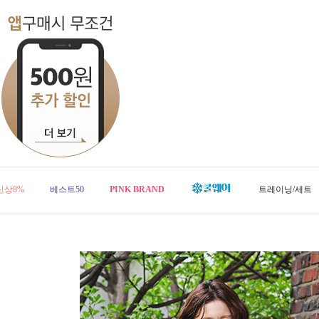
신상8%
베스트50
PINK BRAND
트레이닝/세트