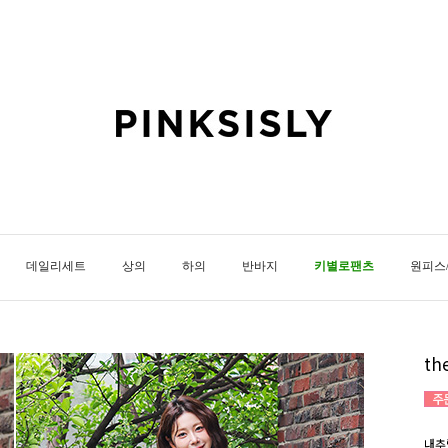
데일리세트
상의
하의
반바지
키별로팬츠
원피스
t
내추