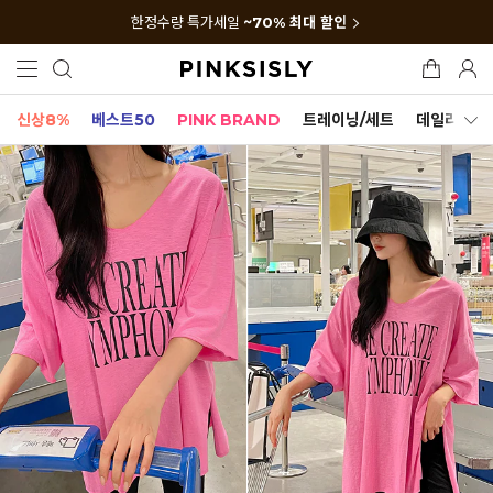
한정수량 특가세일
~70% 최대 할인
신상8%
베스트50
PINK BRAND
트레이닝/세트
데일리세트