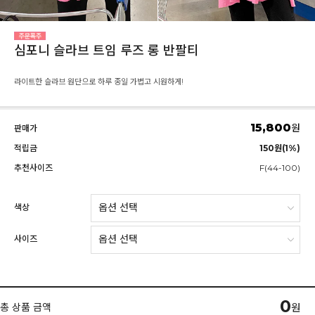
심포니 슬라브 트임 루즈 롱 반팔티
라이트한 슬라브 원단으로 하루 종일 가볍고 시원하게!
15,800
원
판매가
적립금
150원(1%)
추천사이즈
F(44-100)
색상
사이즈
0
총 상품 금액
원