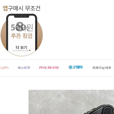
신상8%
베스트50
PINK BRAND
트레이닝/세트