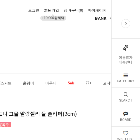
로그인
회원가입
장바구니(
0
)
마이페이지
배송조회
+10,000원혜택
BANK
KR
여름휴가
배송안내
CATEGORY
/스커트
홈웨어
아우터
Sale
77+
코디템
오늘발
SEARCH
드니 그물 말랑젤리 뮬 슬리퍼(2cm)
BOARD
WISH LIST