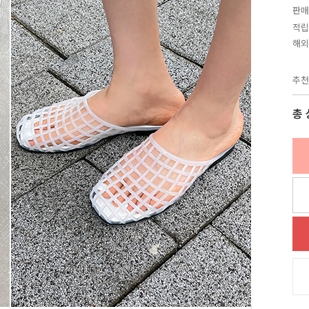
판매
적립
해외
추천
총 