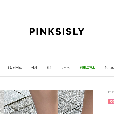
데일리세트
상의
하의
반바지
키별로팬츠
원피스
모