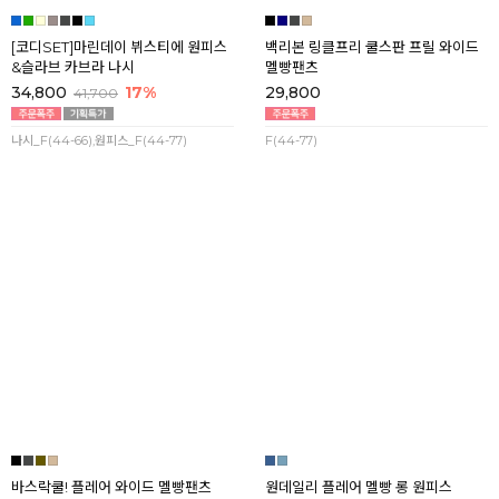
[코디SET]마린데이 뷔스티에 원피스
백리본 링클프리 쿨스판 프릴 와이드
&슬라브 카브라 나시
멜빵팬츠
34,800
17%
29,800
41,700
나시_F(44-66),원피스_F(44-77)
F(44-77)