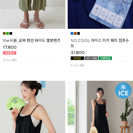
the시원_모찌 텐션 와이드 멜빵팬츠
SO COOL 아이스 미키 패치 점프수
트
17,800
31,800
F(44-88)
F(44-88)