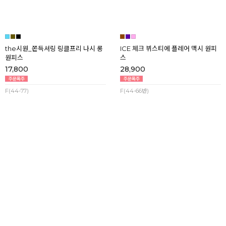
the시원_쫀득셔링 링클프리 나시 롱
ICE 체크 뷔스티에 플레어 맥시 원피
원피스
스
17,800
28,900
F(44-77)
F(44-66반)