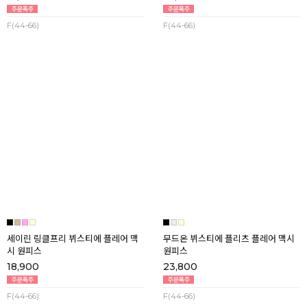
드림 스트라이프 패치포켓 와이드 멜
바스락쿨 큐티포켓 스트링 나시 맥시
빵팬츠
원피스
19,900
50%
25,800
39,800
F(44-66)
F(44-66)