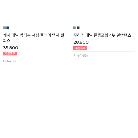
34,800
12,800
F(44-88)
F(44-66)
캐치 데님 백리본 셔링 플레어 맥시 원
꾸러기 데님 플랩포켓 4부 멜빵팬츠
피스
28,900
35,800
F(44-66)