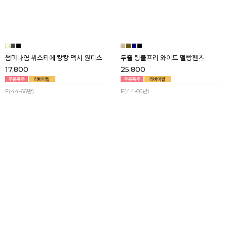
29,800
24,800
F(44-77)
F(44-66반)
썸머나염 뷔스티에 캉캉 맥시 원피스
두줄 링클프리 와이드 멜빵팬츠
17,800
25,800
F(44-66반)
F(44-66반)