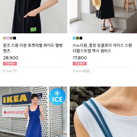
몬즈 스판 리본 포켓라벨 와이드 멜빵
the시원_찰랑 링클프리 아이스 스판
팬츠
더블스트랩 맥시 원피스
28,900
17,800
F(44-77)
F(44-66반)