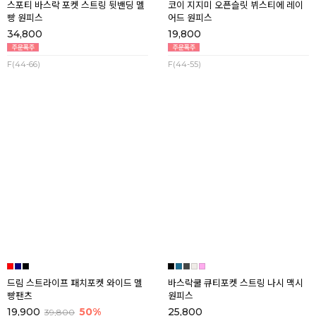
스포티 바스락 포켓 스트링 뒷밴딩 멜
코이 지지미 오픈슬릿 뷔스티에 레이
빵 원피스
어드 원피스
34,800
19,800
F(44-66)
F(44-55)