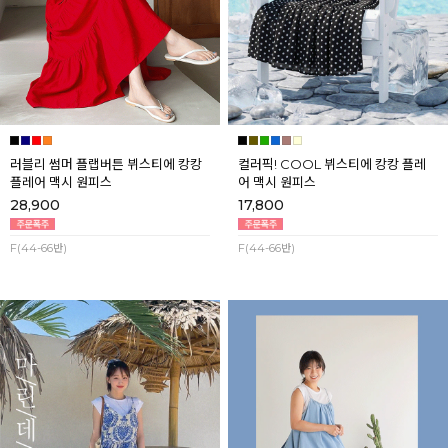
러블리 썸머 플랩버튼 뷔스티에 캉캉
컬러픽! COOL 뷔스티에 캉캉 플레
플레어 맥시 원피스
어 맥시 원피스
28,900
17,800
F(44-66반)
F(44-66반)