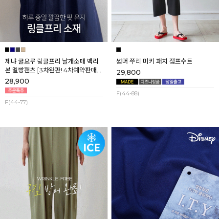
제냐 쿨요루 링클프리 날개소매 백리
썸머 쭈리 미키 패치 점프수트
본 멜빵팬츠 [3차완판! 4차예약판매]
29,800
[네이비] 8월셋째주 순차배송
28,900
F(44-88)
F(44-77)