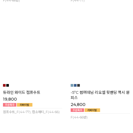
쿨리프 린넨라이크 뷔스티에 캉캉 플
웬디 링클프리 뷔스티에 플레어 맥시
레어 맥시 원피스
원피스
23,800
17,800
F(44-66반)
F(44-77)