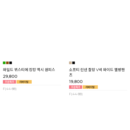
데이핀턱 찰랑 날개소매 점프수트
트로피컬 아이스 홀터넥 백리스 멜빵
팬츠
21,800
23,800
F(44-66반)
F(44-77)