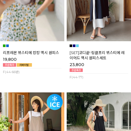
리프레몬 뷔스티에 캉캉 맥시 원피스
[SET]코디끝! 링클프리 뷔스티에 레
이어드 맥시 원피스세트
19,800
23,800
F(44-66반)
F(44-77)