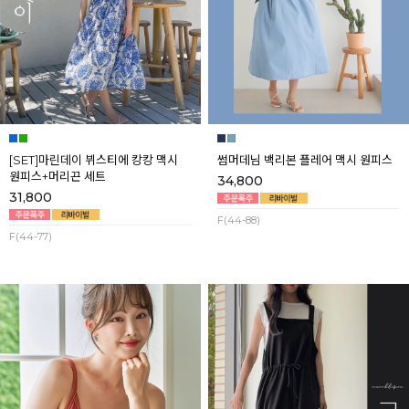
[SET]마린데이 뷔스티에 캉캉 맥시
썸머데님 백리본 플레어 맥시 원피스
원피스+머리끈 세트
34,800
31,800
F(44-88)
F(44-77)