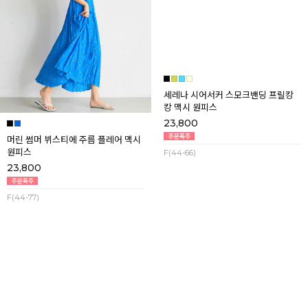
머린 썸머 뷔스티에 주름 플레어 맥시
세레나 시어서커 스모크밴딩 프릴캉
원피스
캉 맥시 원피스
23,800
23,800
F(44-77)
F(44-66)