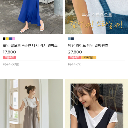
포밍 쿨모찌 A라인 나시 맥시 원피스
탐탐 와이드 데님 멜빵팬츠
17,800
27,800
F(44-66반)
F(44-77)