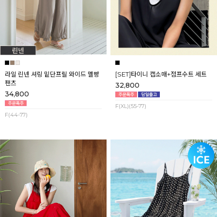
라일 린넨 셔링 밑단프릴 와이드 멜빵
[SET]타이니 캡소매+점프수트 세트
팬츠
32,800
34,800
F(XL)(55-77)
F(44-77)