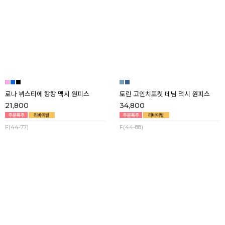
와일드 뷔스티에 캉캉 맥시 원피스
소프티 린넨 찰랑 V넥 와이드 멜빵팬
츠
29,800
19,800
F(44-88)
F(44-88)
로나 뷔스티에 캉캉 맥시 원피스
토린 고인치포켓 데님 맥시 원피스