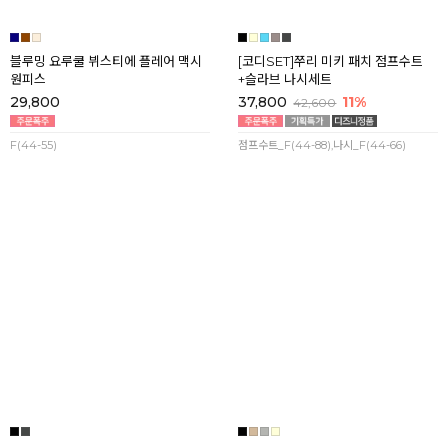
F(44-77)
블루밍 요루쿨 뷔스티에 플레어 맥시
[코디SET]쭈리 미키 패치 점프수트
원피스
+슬라브 나시세트
29,800
37,800
11%
42,600
F(44-55)
점프수트_F(44-88),나시_F(44-66)