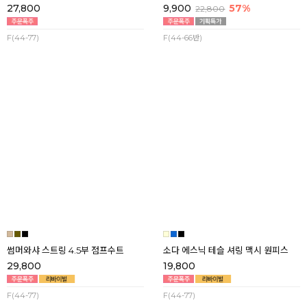
잔꽃 프릴셔링 뷔스티에 플레어 맥시
ICE 트로피컬 프릴캉캉 플레어 맥시
원피스
원피스
27,800
9,900
57%
22,800
F(44-77)
F(44-66반)