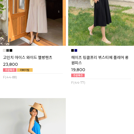
고인치 아이스 와이드 멜빵팬츠
헤이즈 링클프리 뷔스티에 플레어 롱
원피스
23,800
19,800
F(44-88)
F(44-77)