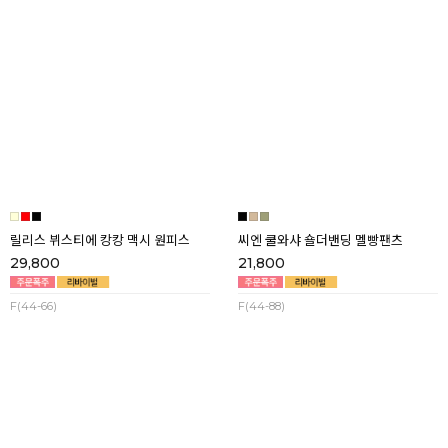
린츠 스퀘어 데님 롱 원피스
데이샤 린넨 오픈카라 스트랩 4부 점
프수트
25,800
25,800
F(44-66반)
F(44-66반)