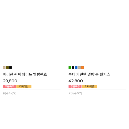
듀라인 와이드 점프수트
-5ºC 썸머데님 리오셀 뒷밴딩 맥시 원
피스
19,800
24,800
점프수트_F(44-77), 캡소매티_F(44-66)
F(44-66반)