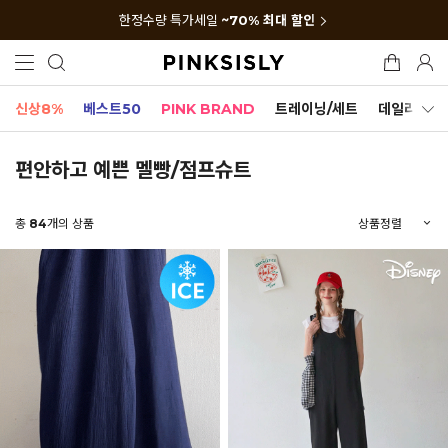
한정수량 특가세일
~70% 최대 할인
신상8%
베스트50
PINK BRAND
트레이닝/세트
데일리세트
편안하고 예쁜 멜빵/점프슈트
총
84
개의 상품