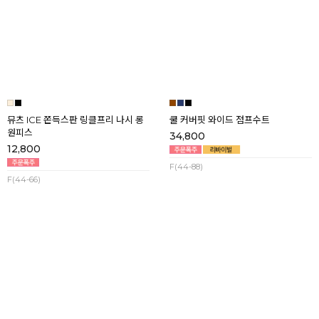
릴리스 뷔스티에 캉캉 맥시 원피스
씨엔 쿨와샤 숄더밴딩 멜빵팬츠
29,800
21,800
F(44-66)
F(44-88)
뮤츠 ICE 쫀득스판 링클프리 나시 롱
쿨 커버핏 와이드 점프수트
원피스