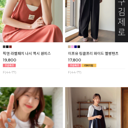
픽앤 라벨패치 나시 맥시 원피스
이프유 링클프리 와이드 멜빵팬츠
19,800
17,800
F(44-77)
F(44-77)