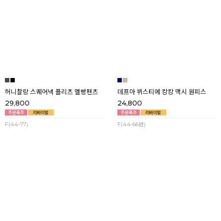
베러댄 핀턱 와이드 멜빵팬츠
투데이 린넨 멜빵 롱 원피스
29,800
42,800
F(44-77)
F(44-77)
허니찰랑 스퀘어넥 플리츠 멜빵팬츠
데프아 뷔스티에 캉캉 맥시 원피스