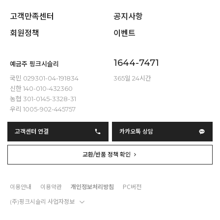
고객만족센터
공지사항
회원정책
이벤트
1644-7471
예금주 핑크시슬리
국민 029301-04-191834
365일 24시간
신한 140-010-432360
농협 301-0145-3328-31
우리 1005-902-445757
고객센터 연결
카카오톡 상담
교환/반품 정책 확인
이용안내
이용약관
개인정보처리방침
PC버전
(주)핑크시슬리 사업자정보