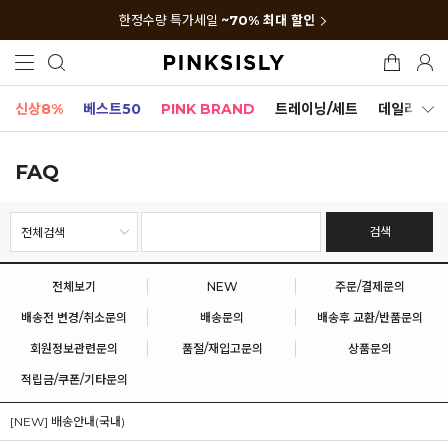
한정수량 특가세일
~70% 최대 할인
신상8%
베스트50
PINK BRAND
트레이닝/세트
데일리세트
FAQ
검색
전체보기
NEW
주문/결제문의
배송전 변경/취소문의
배송문의
배송후 교환/반품문의
회원정보관련문의
품절/재입고문의
상품문의
적립금/쿠폰/기타문의
[NEW] 배송안내(국내)