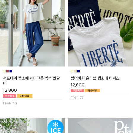
서프데이 캡소매 세미크롭 박스 반팔
썸머비치 슬라브 캡소매 티셔츠
티
12,800
12,800
F(44-77)
F(44-77)