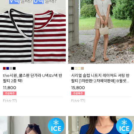
the시원_쿨스판 단가라 U넥&V넥 반
시리얼 슬럽 니트지 레이어드 셔링 반
팔티 2종 택1
팔티 [1차완판! 2차예약판매] 8월셋째
주 순차배송
11,800
15,800
F(44-77)
F(44-77)