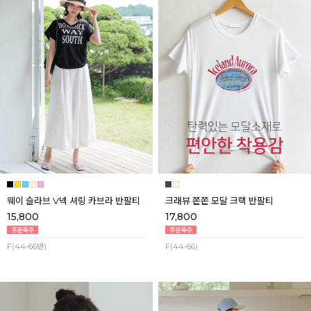
웨이 슬라브 V넥 셔링 카브라 반팔티
크래뷰 쫀쫀 모달 크랙 반팔티
15,800
17,800
F(44-66반)
F(44-66)