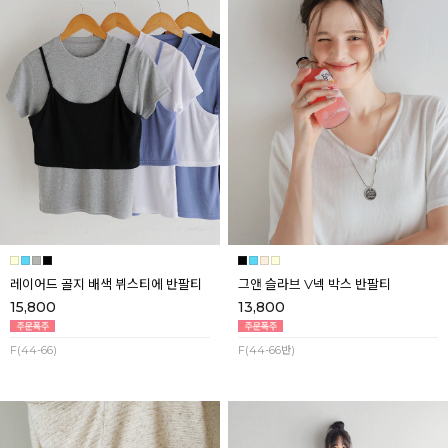
레이어드 골지 배색 뷔스티에 반팔티
그앤 슬라브 V넥 박스 반팔티
15,800
13,800
F(44-66)
F(44-66반)