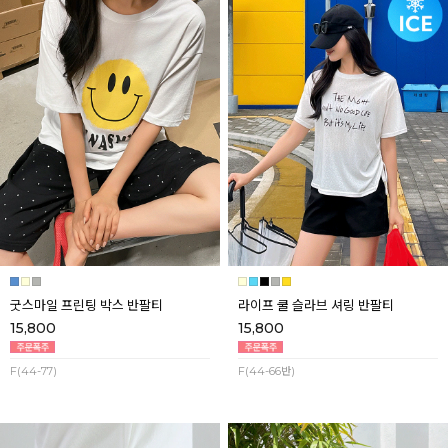
굿스마일 프린팅 박스 반팔티
라이프 쿨 슬라브 셔링 반팔티
15,800
15,800
F(44-77)
F(44-66반)