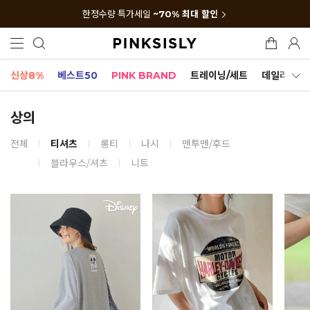
한정수량 특가세일
~70% 최대 할인
신상8%
베스트50
PINK BRAND
트레이닝/세트
데일리세트
상의
전체
티셔츠
롱티
나시
맨투맨/후드
블라우스/셔츠
니트