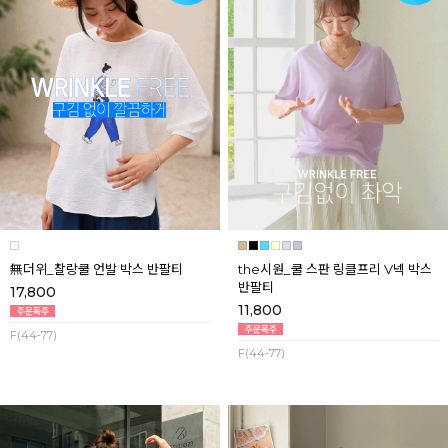
無더위_찰랑쿨 언발 박스 반팔티
the시원_쿨 스판 링클프리 V넥 박스
반팔티
17,800
11,800
F(44-77)
F(44-77)