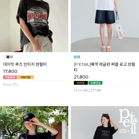
데이빗 루즈 빈티지 반팔티
[P.ETAIL]배색 레글런 써클 로고 반팔
티
17,800
21,800
F(44-77)
F(44-66),L(77-88)