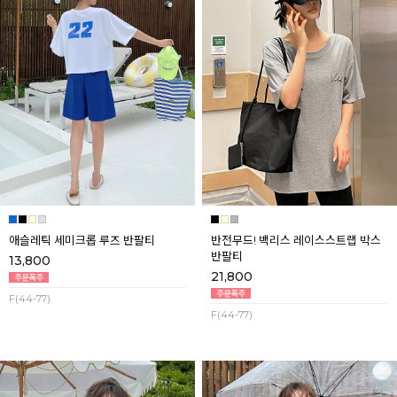
애슬레틱 세미크롭 루즈 반팔티
반전무드! 백리스 레이스스트랩 박스
반팔티
13,800
21,800
F(44-77)
F(44-77)