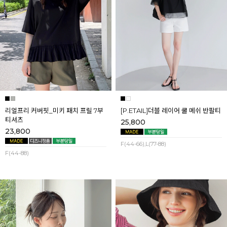
리얼프리 커버핏_미키 패치 프릴 7부
[P.ETAIL]더블 레이어 쿨 메쉬 반팔티
티셔츠
25,800
23,800
F(44-66),L(77-88)
F(44-88)