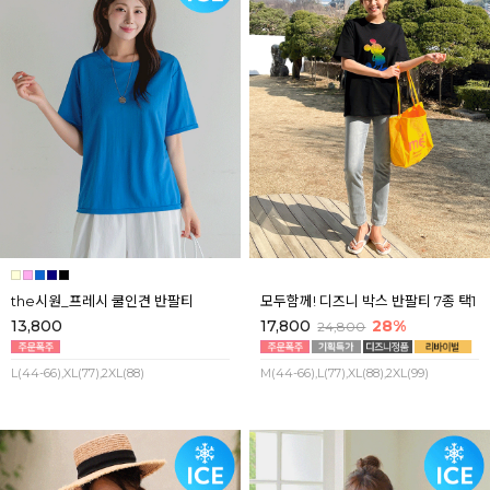
the시원_프레시 쿨인견 반팔티
모두함께! 디즈니 박스 반팔티 7종 택1
13,800
17,800
28%
24,800
L(44-66),XL(77),2XL(88)
M(44-66),L(77),XL(88),2XL(99)