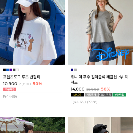
프렌즈도그 루즈 반팔티
위니 더 푸우 컬러블록 레글런 7부 티
셔츠
10,900
50%
21,800
14,800
50%
29,800
F(44-99)
F(44-66),L(77-88)