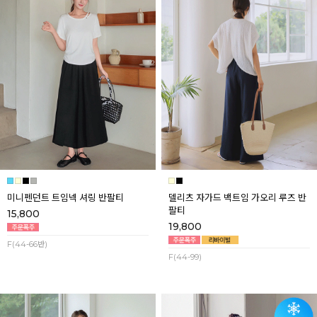
미니펜던트 트임넥 셔링 반팔티
델리츠 자가드 백트임 가오리 루즈 반
팔티
15,800
19,800
F(44-66반)
F(44-99)