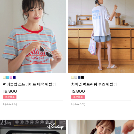
럭비클럽 스트라이프 배색 반팔티
치어업 백프린팅 루즈 반팔티
19,800
15,800
F(44-66)
F(44-99)