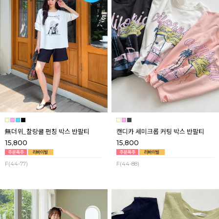
無더위_찰랑쿨 펀칭 박스 반팔티
캔디카 세미크롭 커팅 박스 반팔티
15,800
15,800
F(44-77)
F(44-88)