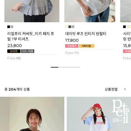
리얼프리 커버핏_미키 패치 프
데이빗 루즈 빈티지 반팔티
시리
릴 7부 티셔츠
링 반
17,800
매]
23,800
15,
F(44-77)
F(44-88)
F(44
총
204
개의 상품