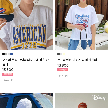
더프리 쭈리 크랙레터링 V넥 박스 반
로드레이싱 빈티지 나염 반팔티
팔티
13,800
15,800
F(44-66)
F(44-88)