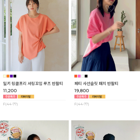
밀키 링클프리 셔링꼬임 루즈 반팔티
페티 사선슬릿 패치 반팔티
11,200
19,800
F(44-77)
F(44-77)