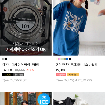
디즈니 미키 링거 배색 반팔티
댄싱프렌즈 톰과제리 박스 반팔티
14,800
38%
17,800
23,800
S(44-55),M(66),L(77)
M(44-66),L(77),XL(88),2XL(99)