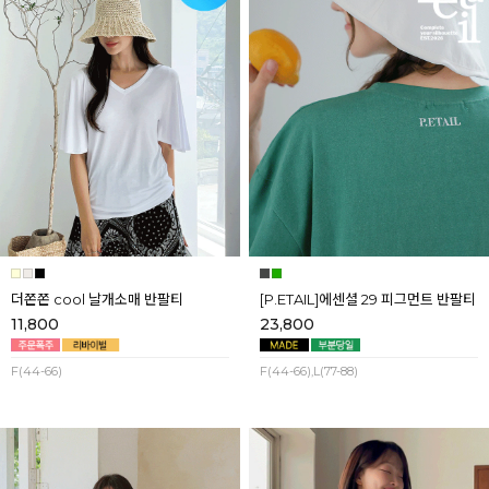
더쫀쫀 cool 날개소매 반팔티
[P.ETAIL]에센셜 29 피그먼트 반팔티
11,800
23,800
F(44-66)
F(44-66),L(77-88)