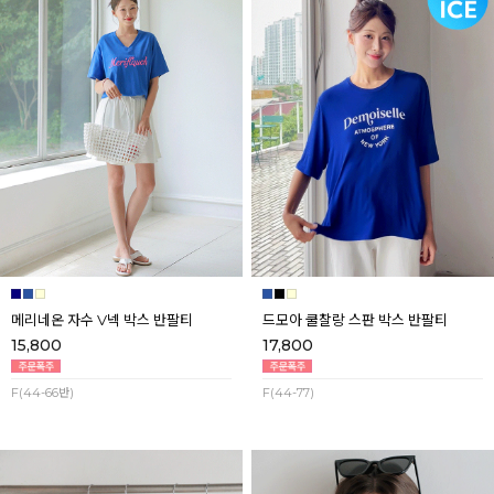
메리네온 자수 V넥 박스 반팔티
드모아 쿨찰랑 스판 박스 반팔티
15,800
17,800
F(44-66반)
F(44-77)