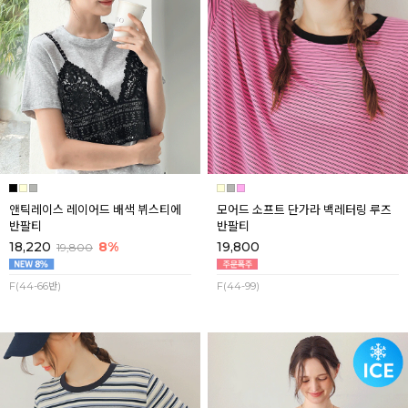
앤틱레이스 레이어드 배색 뷔스티에
모어드 소프트 단가라 백레터링 루즈
반팔티
반팔티
18,220
8%
19,800
19,800
F(44-66반)
F(44-99)