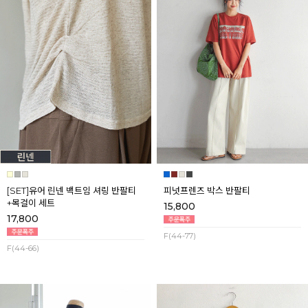
[SET]유어 린넨 백트임 셔링 반팔티
피넛프렌즈 박스 반팔티
+목걸이 세트
15,800
17,800
F(44-77)
F(44-66)