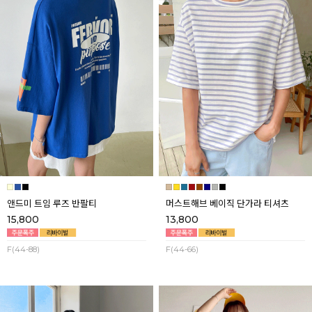
앤드미 트임 루즈 반팔티
머스트해브 베이직 단가라 티셔츠
15,800
13,800
F(44-88)
F(44-66)