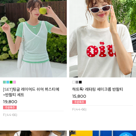
[SET]팅글 레이어드 쉬어 뷔스티에
하트톡! 레터링 세미크롭 반팔티
+반팔티 세트
15,800
19,800
F(44-66)
F(44-66)