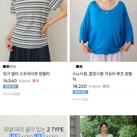
잉크 멀티 스트라이프 반팔티
the시원_찰랑스판 가오리 루즈 반팔
티
14,540
8%
15,800
18,220
8%
19,800
F(44-66반)
F(44-100)