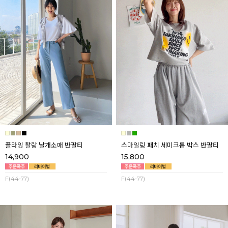
플라잉 찰랑 날개소매 반팔티
스마일링 패치 세미크롭 박스 반팔티
14,900
15,800
F(44-77)
F(44-77)