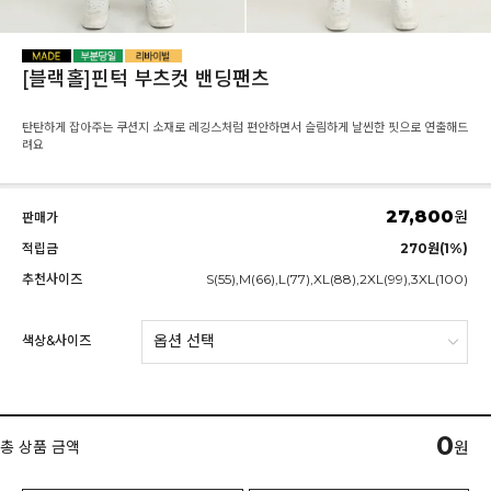
[블랙홀]핀턱 부츠컷 밴딩팬츠
탄탄하게 잡아주는 쿠션지 소재로 레깅스처럼 편안하면서 슬림하게 날씬한 핏으로 연출해드
려요
27,800
원
판매가
적립금
270원(1%)
추천사이즈
S(55),M(66),L(77),XL(88),2XL(99),3XL(100)
색상&사이즈
0
총 상품 금액
원