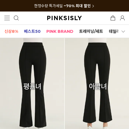
한정수량 특가세일
~70% 최대 할인
신상8%
베스트50
PINK BRAND
트레이닝/세트
데일리세트