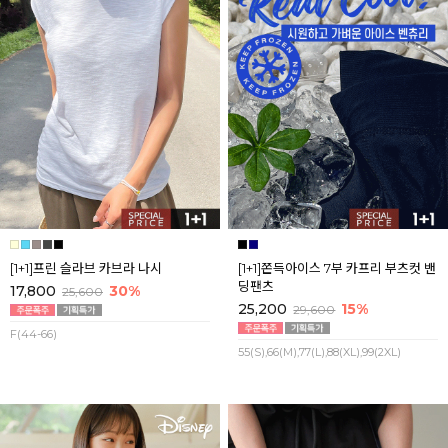
[1+1]프린 슬라브 카브라 나시
[1+1]쫀득아이스 7부 카프리 부츠컷 밴
딩팬츠
17,800
30%
25,600
25,200
15%
29,600
F(44-66)
55(S),66(M),77(L),88(XL),99(2XL)