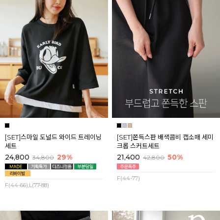
[SET]스마일 도널드 와이드 트레이닝
[SET]쫀득스판 배색콤비 캡소매 세미
세트
크롭 스커트세트
24,800
29%
21,400
50%
34,800
42,800
F(44-77)
F(44-66),L(77-88)