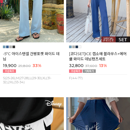
-5ºC 아이스텐셀 건빵포켓 와이드 데
[코디SET]ICE 캡소매 블라우스+에어
님
쿨 와이드 데님팬츠세트
19,900
33%
32,800
13%
29,800
37,600
S(25-26),M(27-28),L(29-30),XL(31-
F(44-77)
32),2XL(33-34)