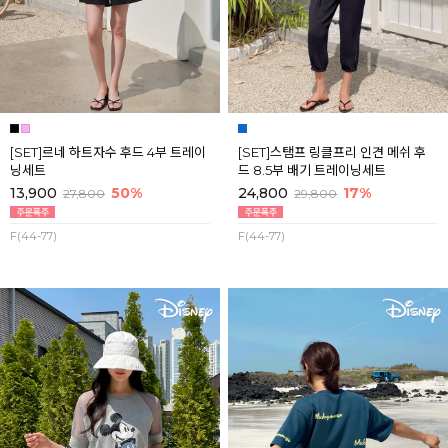
[SET]르네 하트자수 후드 4부 트레이
[SET]스탬프 링클프리 인견 메쉬 후
닝세트
드 8.5부 배기 트레이닝세트
13,900
50%
24,800
17%
27,800
29,800
F(44-77)
F(44-77)