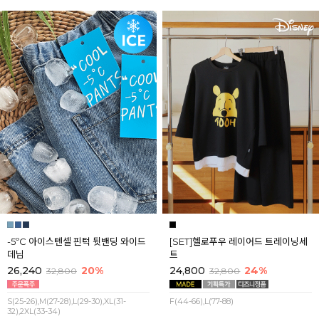
-5ºC 아이스텐셀 핀턱 뒷밴딩 와이드
[SET]헬로푸우 레이어드 트레이닝세
데님
트
26,240
20%
24,800
24%
32,800
32,800
S(25-26),M(27-28),L(29-30),XL(31-
F(44-66),L(77-88)
32),2XL(33-34)