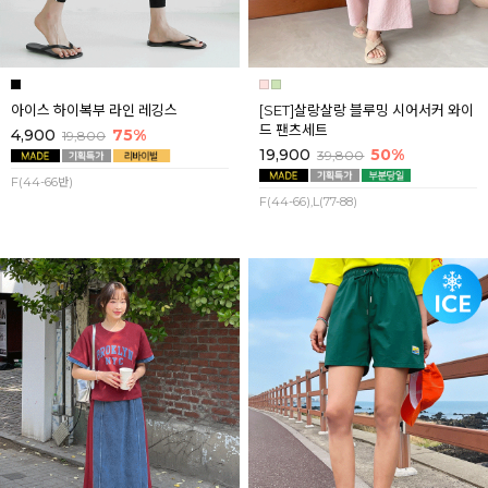
아이스 하이복부 라인 레깅스
[SET]살랑살랑 블루밍 시어서커 와이
드 팬츠세트
4,900
75%
19,800
19,900
50%
39,800
F(44-66반)
F(44-66),L(77-88)