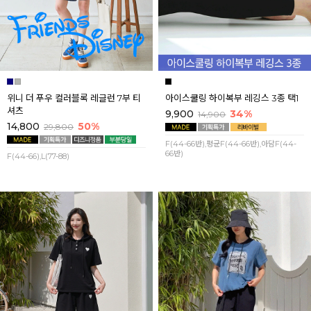
위니 더 푸우 컬러블록 레글런 7부 티
아이스쿨링 하이복부 레깅스 3종 택1
셔츠
9,900
34%
14,900
14,800
50%
29,800
F(44-66반),평균F(44-66반),아담F(44-
66반)
F(44-66),L(77-88)