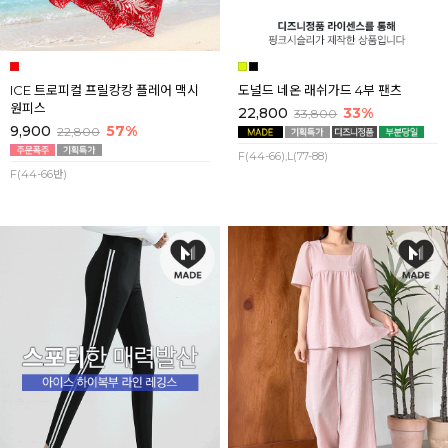
ICE 트로피컬 프릴캉캉 플레어 맥시
도널드 네온 래쉬가드 4부 팬츠
원피스
22,800
33%
33,800
9,900
57%
22,800
F(44-66),L(77-88)
F(44-66반)