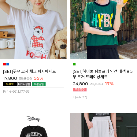
[SET]푸우 코지 체크 파자마세트
[SET]하이쿨 링클프리 인견 배색 8.5
부 조거 트레이닝세트
17,800
55%
39,800
24,800
17%
29,800
F(44-66),L(77-88)
F(44-77)