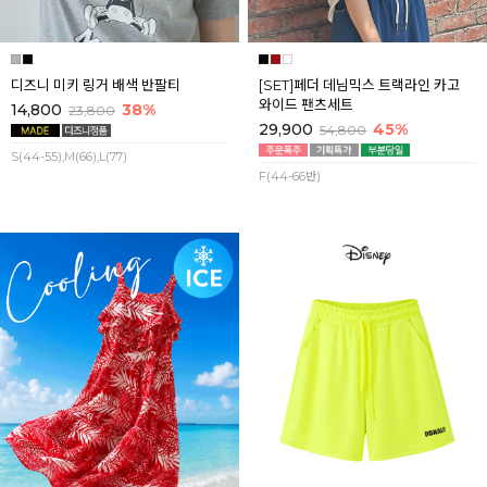
디즈니 미키 링거 배색 반팔티
[SET]페더 데님믹스 트랙라인 카고
와이드 팬츠세트
14,800
38%
23,800
29,900
45%
54,800
S(44-55),M(66),L(77)
F(44-66반)