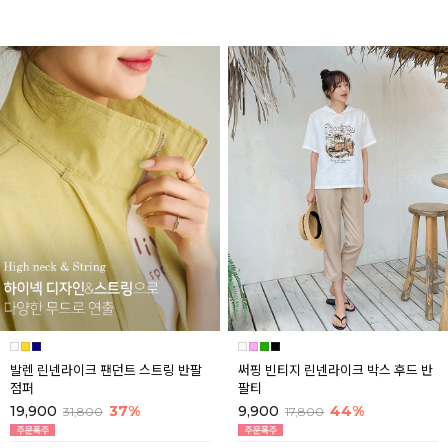
발렌 린넨라이크 팬던트 스트링 반팔
써핑 빈티지 린넨라이크 박스 후드 반
점퍼
팔티
19,900
37%
9,900
44%
31,800
17,800