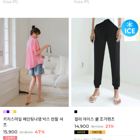
F(44-77)
F(44-77)
키치스마일 페인팅나염 박스 반팔 셔
컬러 아이스 쿨 조거팬츠
츠
14,900
21%
18,900
15,900
47%
29,800
F(44-66),L(77-88)