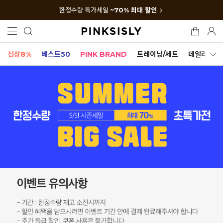
한정수량 특가세일
~70% 최대 할인
신상8%
베스트50
PINK BRAND
트레이닝/세트
데일리세트