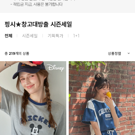
핑시★창고대방출 시즌세일
전체
시즌세일
기획특가
1+1
총
219
개의 상품