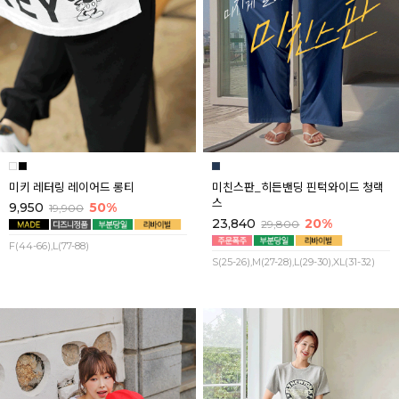
미키 레터링 레이어드 롱티
미친스판_히든밴딩 핀턱와이드 청랙
스
9,950
50%
19,900
23,840
20%
29,800
F(44-66),L(77-88)
S(25-26),M(27-28),L(29-30),XL(31-32)