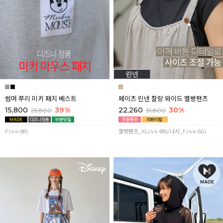
썸머 쭈리 미키 패치 베스트
페이츠 린넨 찰랑 와이드 멜빵팬츠
15,800
39%
22,260
30%
25,800
31,800
F(44-88)
멜빵팬츠_XL(44-88)/나시_F(44-66)