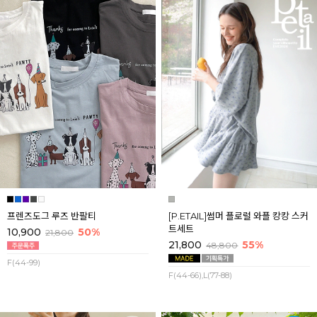
프렌즈도그 루즈 반팔티
[P.ETAIL]썸머 플로럴 와플 캉캉 스커
트세트
10,900
50%
21,800
21,800
55%
48,800
F(44-99)
F(44-66),L(77-88)