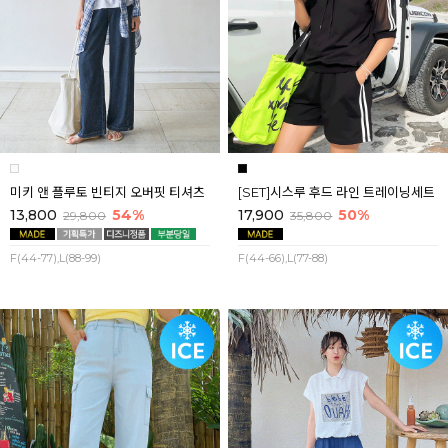
미키 앤 플루토 빈티지 오버핏 티셔츠
[SET]시스루 후드 라인 트레이닝세트
13,800
54%
17,900
50%
29,800
35,800
F(44-77),L(88-99)
F(44-66),L(77-88)