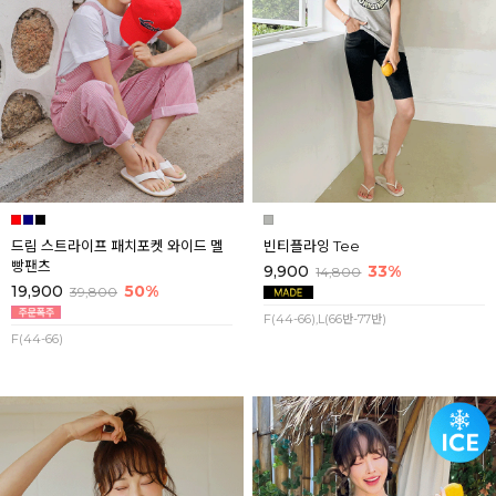
드림 스트라이프 패치포켓 와이드 멜
빈티플라잉 Tee
빵팬츠
9,900
33%
14,800
19,900
50%
39,800
F(44-66),L(66반-77반)
F(44-66)