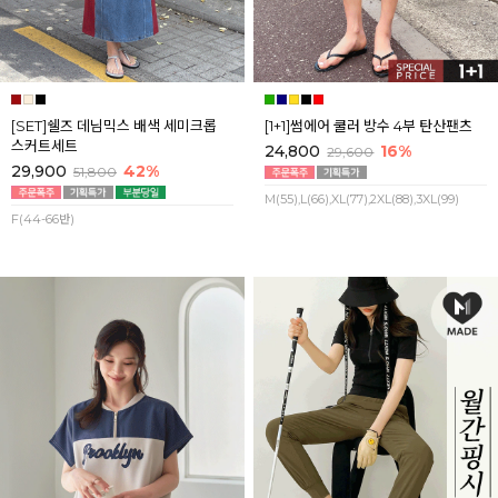
[SET]쉘즈 데님믹스 배색 세미크롭
[1+1]썸에어 쿨러 방수 4부 탄산팬츠
스커트세트
24,800
16%
29,600
29,900
42%
51,800
M(55),L(66),XL(77),2XL(88),3XL(99)
F(44-66반)