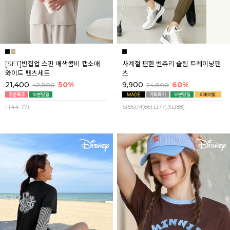
[SET]반집업 스판 배색콤비 캡소매
사계절 편한 벤츄리 슬림 트레이닝팬
와이드 팬츠세트
츠
21,400
50%
9,900
60%
42,800
24,800
F(44-77)
S(55),M(66),L(77),XL(88)