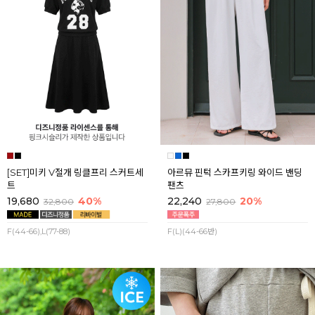
[SET]미키 V절개 링클프리 스커트세
아르뮤 핀턱 스카프키링 와이드 밴딩
트
팬츠
19,680
40%
22,240
20%
32,800
27,800
F(44-66),L(77-88)
F(L)(44-66반)