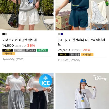
이너프 미키 래글런 맨투맨
[SET]미키 전판레터 4부 트레이닝세
트
14,800
38%
23,800
29,930
25%
39,900
F(44-66),L(77-88)
F(44-66),L(77-88)