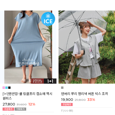
[1+1]텐션업! 쿨 링클프리 캡소매 맥시
덴버리 쭈리 헨리넥 버튼 박스 조끼
원피스
19,900
33%
29,800
27,800
12%
31,600
F(44-88)