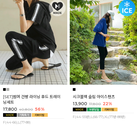
[SET]썸머 건빵 라이닝 후드 트레이
시크블랙 슬림 아이스팬츠
닝세트
13,900
22%
17,800
17,800
56%
40,800
F(44-55반),L(66-77),XL(77반-88반)
F(44-66),L(77-88)