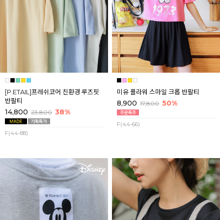
[P.ETAIL]프레쉬코어 친환경 루즈핏
미유 플라워 스마일 크롭 반팔티
반팔티
8,900
50%
17,800
14,800
38%
23,800
F(44-66)
F(44-88)