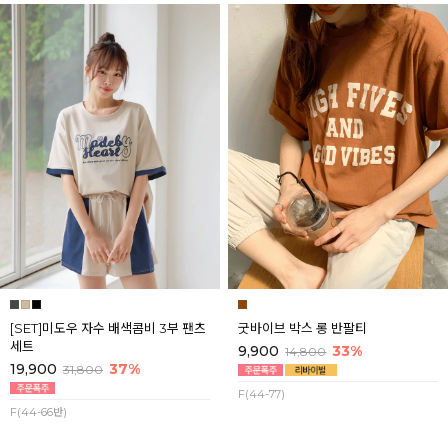
[SET]미도우 자수 배색콤비 3부 팬츠
굿바이브 박스 롱 반팔티
세트
9,900
33%
14,800
19,900
37%
31,800
F(44-77)
F(44-66반)