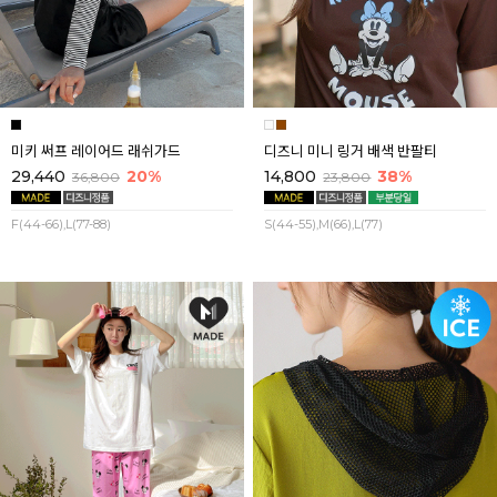
미키 써프 레이어드 래쉬가드
디즈니 미니 링거 배색 반팔티
29,440
20%
14,800
38%
36,800
23,800
F(44-66),L(77-88)
S(44-55),M(66),L(77)