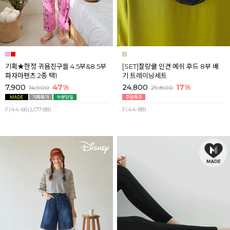
기획★한정 귀욤친구들 4.5부&8.5부
[SET]찰랑쿨 인견 메쉬 후드 8부 배
파자마팬츠 2종 택1
기 트레이닝세트
7,900
47%
24,800
17%
14,900
29,800
F(44-66),L(77-88)
F(44-88)