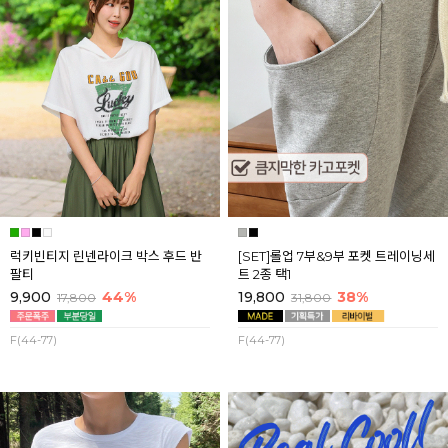
럭키빈티지 린넨라이크 박스 후드 반
[SET]롤업 7부&9부 포켓 트레이닝세
팔티
트 2종 택1
9,900
44%
19,800
38%
17,800
31,800
F(44-77)
F(44-77)