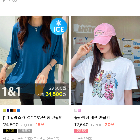
F(44-88)
[1+1]알래스카 ICE R&V넥 롱 반팔티
플라워링 배색 반팔티
24,800
16%
12,640
20%
29,600
15,800
라운드_F(44-77반)/브이넥_F(44-99)
F(44-66반)