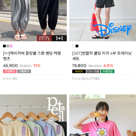
[1+1]하비커버 찰랑쿨 스판 밴딩 하렘
[SET]썬블럭 쿨링 미키 4부 트레이닝
팬츠
세트
45,900
11%
19,800
49%
51,600
38,900
F(44-99)
F(44-66),L(77-88)