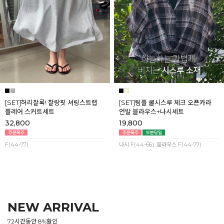
[SET]허리잘록! 찰랑핏 셔링스트랩
[SET]팀플 쿨시스루 체크 오픈카라
플레어 스커트세트
언발 블라우스+나시세트
32,800
19,800
F(44-77)
나시 F(44-66) ,블라우스 F(44-77)
NEW ARRIVAL
72시간동안 8%할인