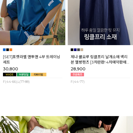
[SET]포켓라벨 맨투맨 4부 트레이닝
제냐 쿨요루 링클프리 날개소매 백리
세트
본 멜빵팬츠 [3차완판! 4차예약판매]
[네이비] 8월셋째주 순차배송
30,800
28,900
F(44-66),L(77-88)
F(44-77)