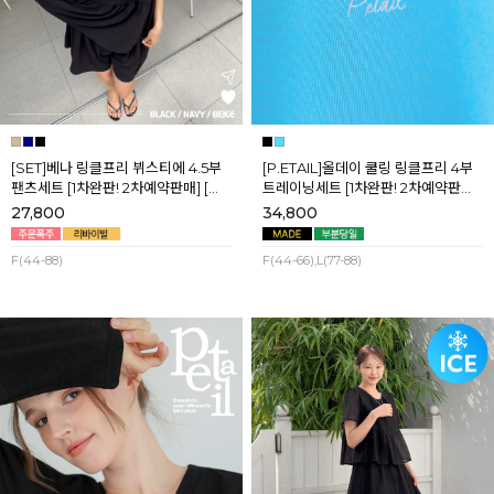
[SET]베나 링클프리 뷔스티에 4.5부
[P.ETAIL]올데이 쿨링 링클프리 4부
팬츠세트 [1차완판! 2차예약판매] [네
트레이닝세트 [1차완판! 2차예약판매]
이비,블랙] 8월셋째주 순차배송
[블랙L] 8월셋째주 순차배송
27,800
34,800
F(44-88)
F(44-66),L(77-88)