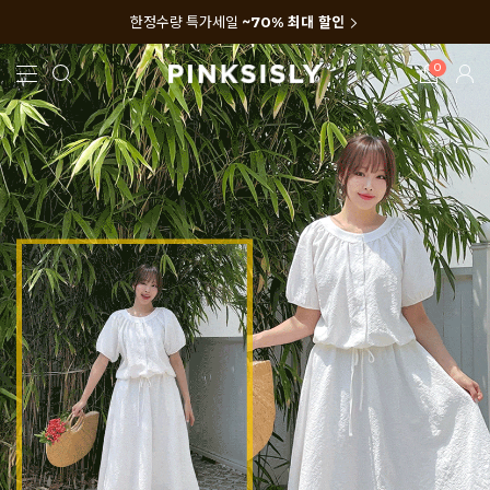
한정수량 특가세일
~70% 최대 할인
0