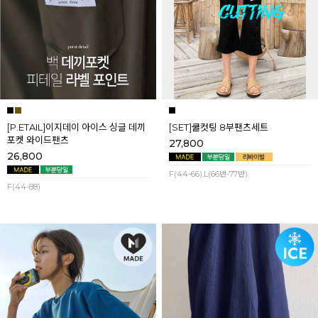
[P.ETAIL]이지데이 아이스 싱글 데끼
[SET]쿨컷팅 8부팬츠세트
포켓 와이드팬츠
27,800
26,800
F(44-66),L(66반-77반)
F(44-88)