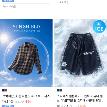
F(44-88)
F(44-66반)
햇빛차단_쉬폰 하늘핏 체크 루즈 셔츠
스타패치 쿨논페이드 핀턱 버뮤다 밴
딩 데님[1차완판! 2차예약판매] 8월셋
14,540
8%
15,800
째주 순차배송
18,220
8%
19,800