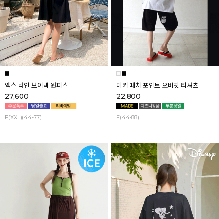
엑스 라인 브이넥 원피스
미키 패치 포인트 오버핏 티셔츠
27,600
22,800
F(XXL)(44-77)
F(44-88)