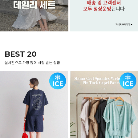
BEST 20
실시간으로 가장 많이 사랑 받는 상품