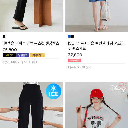
[블랙홀]아이스 핀턱 부츠컷 밴딩팬츠
[SET]스누피타운 쿨텐셀 데님 셔츠 4
부 팬츠세트
25,800
32,800
S(55),M(66),L(77),XL(88)
F(44-66),XL(77)