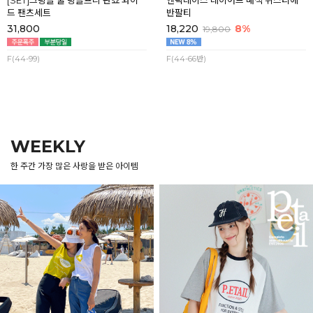
[SET]크링클 쿨 링클프리 판쵸 와이
앤틱레이스 레이어드 배색 뷔스티에
드 팬츠세트
반팔티
31,800
18,220
8%
19,800
F(44-99)
F(44-66반)
WEEKLY
한 주간 가장 많은 사랑을 받은 아이템