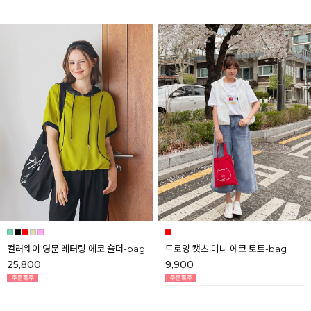
컬러웨이 영문 레터링 에코 숄더-bag
드로잉 캣츠 미니 에코 토트-bag
25,800
9,900