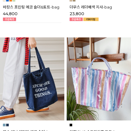
바캉스 프린팅 에코 숄더&토트-bag
더무스 레더배색 지사-bag
44,800
23,800