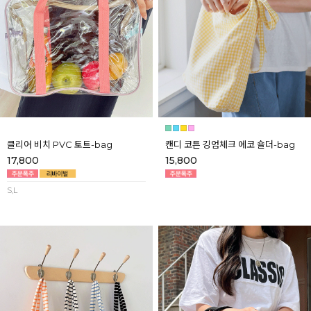
클리어 비치 PVC 토트-bag
캔디 코튼 깅엄체크 에코 숄더-bag
17,800
15,800
S,L