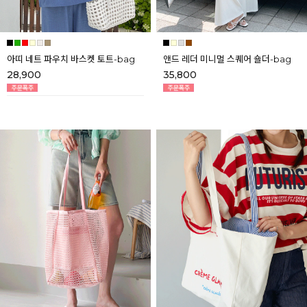
아띠 네트 파우치 바스켓 토트-bag
앤드 레더 미니멀 스퀘어 숄더-bag
28,900
35,800