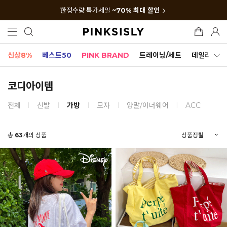
한정수량 특가세일
~70% 최대 할인
신상8%
베스트50
PINK BRAND
트레이닝/세트
데일리세트
코디아이템
전체
신발
가방
모자
양말/이너웨어
ACC
총
63
개의 상품