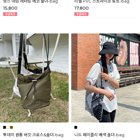
띵스 데님 레터링 에코 숄더-bag
리젤 PVC 스트라이프 토트-bag
15,800
17,800
투데이 원통 버킷 크로스&숄더-bag
니드 페이즐리 배색 숄더-bag