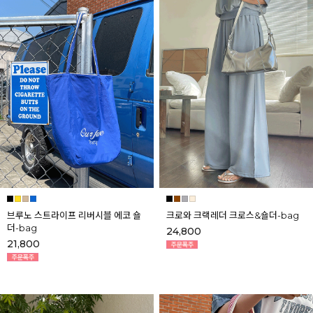
브루노 스트라이프 리버시블 에코 숄
크로와 크랙레더 크로스&숄더-bag
더-bag
24,800
21,800