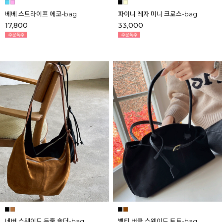
베베 스트라이프 에코-bag
파이니 레자 미니 크로스-bag
17,800
33,000
네버 스웨이드 두줄 숄더-bag
벨티 버클 스웨이드 토트-bag