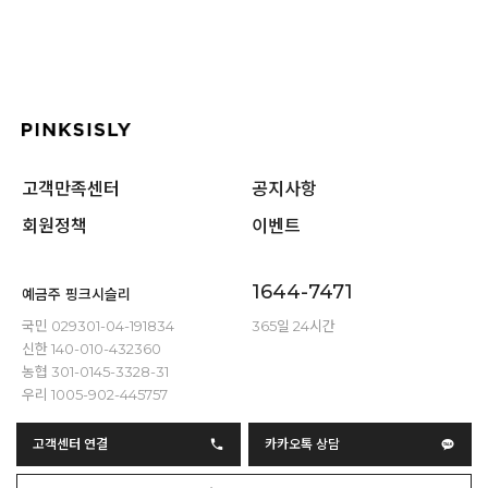
고객만족센터
공지사항
회원정책
이벤트
1644-7471
예금주 핑크시슬리
국민 029301-04-191834
365일 24시간
신한 140-010-432360
농협 301-0145-3328-31
우리 1005-902-445757
고객센터 연결
카카오톡 상담