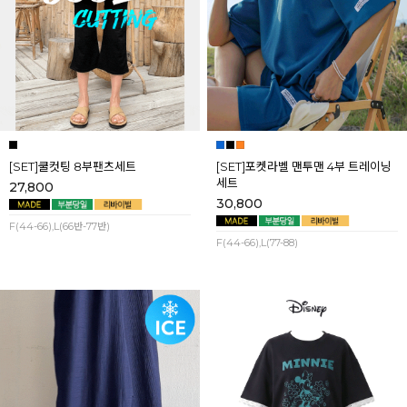
[SET]쿨컷팅 8부팬츠세트
[SET]포켓라벨 맨투맨 4부 트레이닝
세트
27,800
30,800
F(44-66),L(66반-77반)
F(44-66),L(77-88)