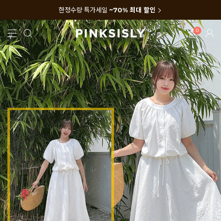
한정수량 특가세일
~70% 최대 할인
0