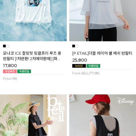
모나코 ICE 찰랑핏 링클프리 루즈 롱
[P.ETAIL]더블 레이어 쿨 메쉬 반팔티
반팔티 [1차완판! 2차예약판매] [화이
25,800
트] 8월첫째주 순차배송
17,800
F(44-66),L(77-88)
F(44-99)