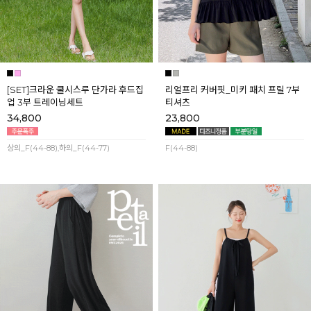
[SET]크라운 쿨시스루 단가라 후드집
리얼프리 커버핏_미키 패치 프릴 7부
업 3부 트레이닝세트
티셔츠
34,800
23,800
상의_F(44-88),하의_F(44-77)
F(44-88)