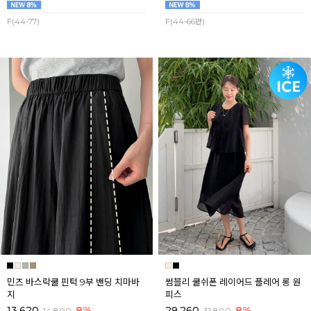
F(44-77)
F(44-66반)
민즈 바스락쿨 핀턱 9부 밴딩 치마바
썸블리 쿨쉬폰 레이어드 플레어 롱 원
지
피스
13,620
8%
29,260
8%
14,800
31,800