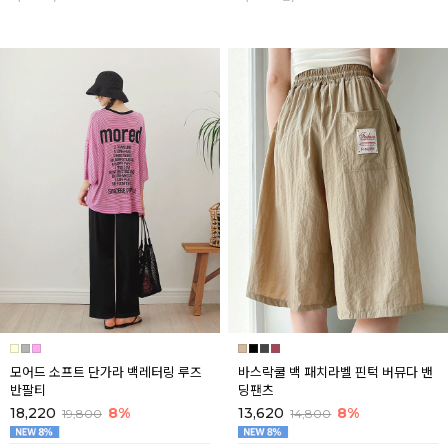
모어드 소프트 단가라 백레터링 루즈
바스락쿨 백 패치라벨 핀턱 버뮤다 밴
반팔티
딩팬츠
18,220
8%
13,620
8%
19,800
14,800