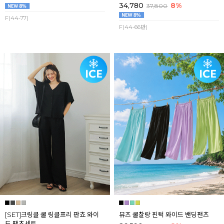
34,780
8%
37,800
F(44-77)
F(44-66반)
[SET]크링클 쿨 링클프리 판쵸 와이
뮤즈 쿨찰랑 핀턱 와이드 밴딩팬츠
드 팬츠세트