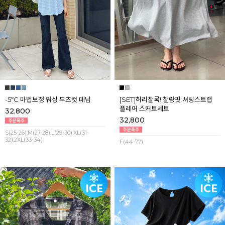
-5ºC 마법보정 워싱 부츠컷 데님
[SET]허리잘록! 찰랑핏 셔링스트랩
플레어 스커트세트
32,800
32,800
S(25-26),M(27-28),L(29-30),XL(31-
32),2XL(33-34)
F(44-77)