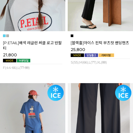
[P.ETAIL]배색 레글런 써클 로고 반팔
[블랙홀]아이스 핀턱 부츠컷 밴딩팬츠
티
25,800
21,800
S(55),M(66),L(77),XL(88)
F(44-66),L(77-88)