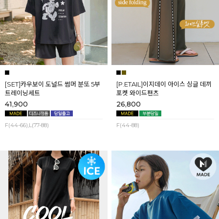
[SET]카우보이 도널드 썸머 분또 5부
[P.ETAIL]이지데이 아이스 싱글 데끼
트레이닝세트
포켓 와이드팬츠
41,900
26,800
F(44-66),L(77-88)
F(44-88)