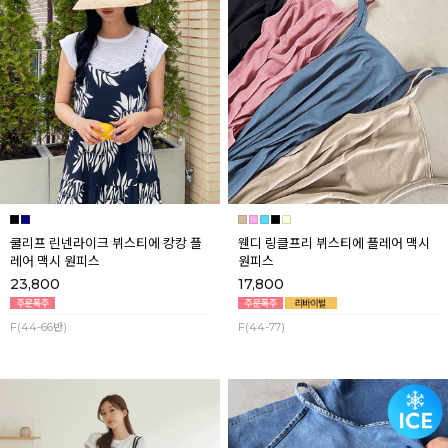
쿨리프 린넨라이크 뷔스티에 캉캉 플
웬디 링클프리 뷔스티에 플레어 맥시
레어 맥시 원피스
원피스
23,800
17,800
F(44-66반)
F(44-77)