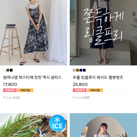
썸머나염 뷔스티에 캉캉 맥시 원피스
두줄 링클프리 와이드 멜빵팬츠
17,800
25,800
F(44-66반)
F(44-66반)