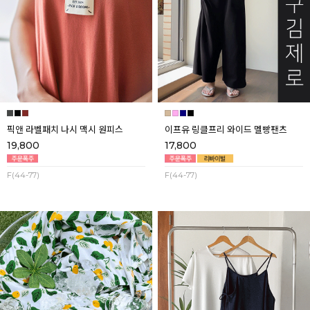
픽앤 라벨패치 나시 맥시 원피스
이프유 링클프리 와이드 멜빵팬츠
19,800
17,800
F(44-77)
F(44-77)