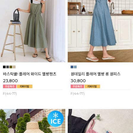
바스락쿨! 플레어 와이드 멜빵팬츠
원데일리 플레어 멜빵 롱 원피스
23,800
30,800
F(44-77)
F(44-77)