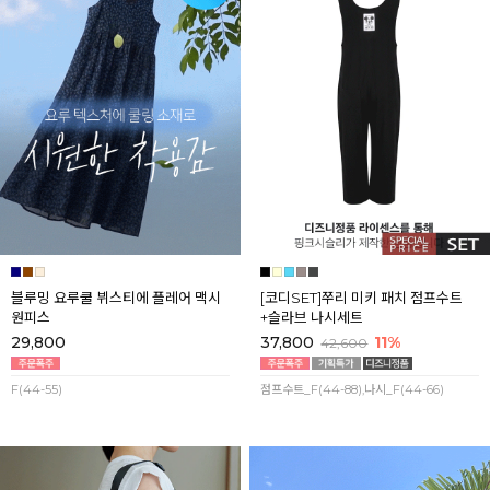
블루밍 요루쿨 뷔스티에 플레어 맥시
[코디SET]쭈리 미키 패치 점프수트
원피스
+슬라브 나시세트
29,800
37,800
11%
42,600
F(44-55)
점프수트_F(44-88),나시_F(44-66)