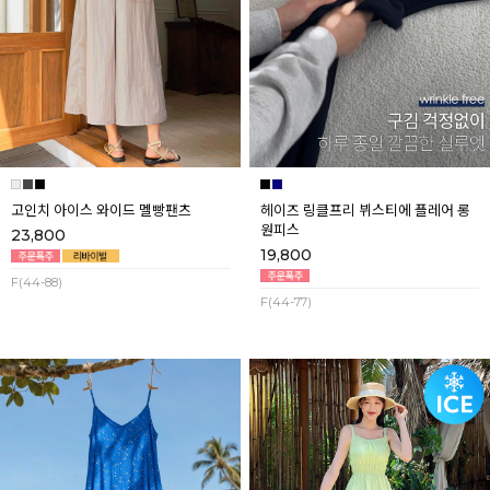
고인치 아이스 와이드 멜빵팬츠
헤이즈 링클프리 뷔스티에 플레어 롱
원피스
23,800
19,800
F(44-88)
F(44-77)