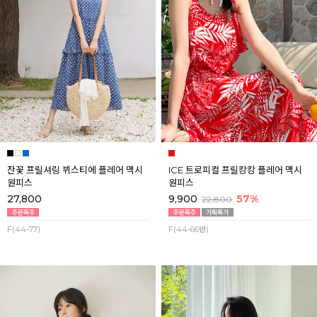
잔꽃 프릴셔링 뷔스티에 플레어 맥시
ICE 트로피컬 프릴캉캉 플레어 맥시
원피스
원피스
27,800
9,900
57%
22,800
F(44-77)
F(44-66반)