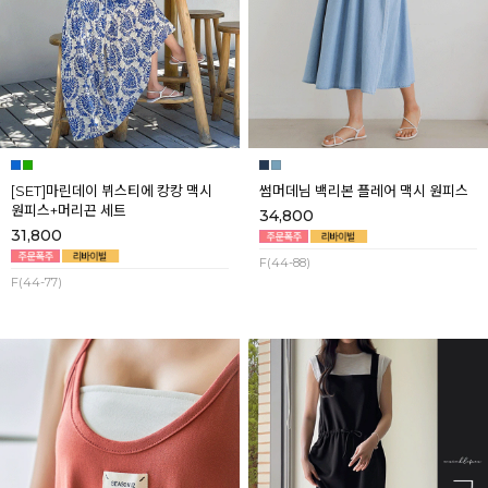
[SET]마린데이 뷔스티에 캉캉 맥시
썸머데님 백리본 플레어 맥시 원피스
원피스+머리끈 세트
34,800
31,800
F(44-88)
F(44-77)