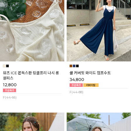
뮤츠 ICE 쫀득스판 링클프리 나시 롱
쿨 커버핏 와이드 점프수트
원피스
34,800
12,800
F(44-88)
F(44-66)