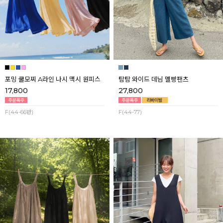
포밍 쿨모찌 A라인 나시 맥시 원피스
탐탐 와이드 데님 멜빵팬츠
17,800
27,800
F(44-66반)
F(44-77)