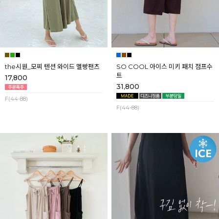
the시원_모찌 텐션 와이드 멜빵팬츠
SO COOL 아이스 미키 패치 점프수
트
17,800
31,800
F(44-88)
F(44-88)