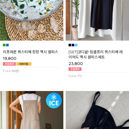
리프레몬 뷔스티에 캉캉 맥시 원피스
[SET]코디끝! 링클프리 뷔스티에 레
이어드 맥시 원피스세트
19,800
23,800
F(44-66반)
F(44-77)