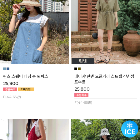
린츠 스퀘어 데님 롱 원피스
데이샤 린넨 오픈카라 스트랩 4부 점
프수트
25,800
25,800
F(44-66반)
F(44-66반)