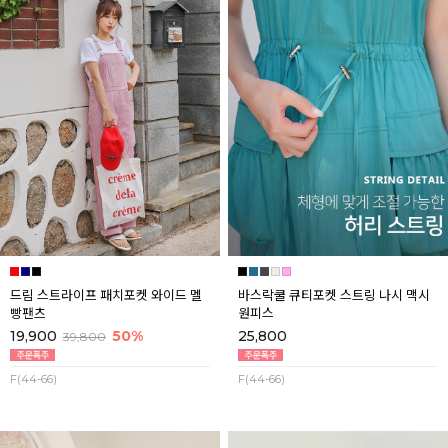
드림 스트라이프 패치포켓 와이드 멜
바스락쿨 큐티포켓 스트링 나시 맥시
빵팬츠
원피스
19,900
50%
25,800
39,800
F(44-66)
F(44-66)