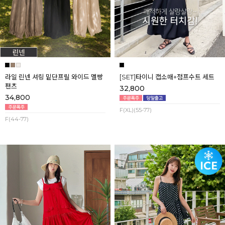
라일 린넨 셔링 밑단프릴 와이드 멜빵
[SET]타이니 캡소매+점프수트 세트
팬츠
32,800
34,800
F(XL)(55-77)
F(44-77)