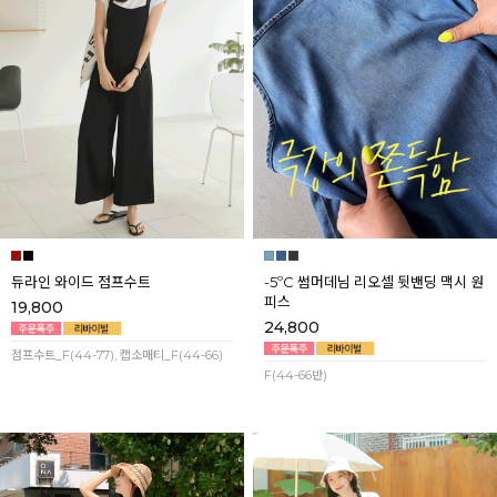
듀라인 와이드 점프수트
-5ºC 썸머데님 리오셀 뒷밴딩 맥시 원
피스
19,800
24,800
점프수트_F(44-77), 캡소매티_F(44-66)
F(44-66반)