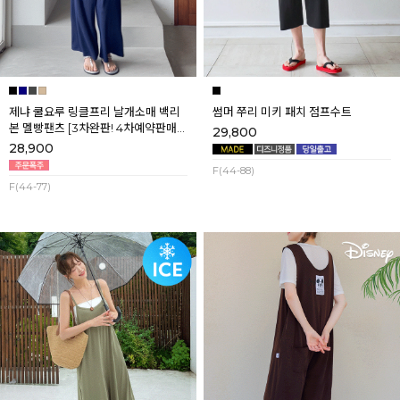
제냐 쿨요루 링클프리 날개소매 백리
썸머 쭈리 미키 패치 점프수트
본 멜빵팬츠 [3차완판! 4차예약판매]
29,800
[네이비] 8월셋째주 순차배송
28,900
F(44-88)
F(44-77)