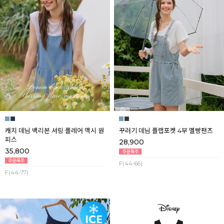
캐치 데님 백리본 셔링 플레어 맥시 원
꾸러기 데님 플랩포켓 4부 멜빵팬츠
피스
28,900
35,800
F(44-66)
F(44-77)