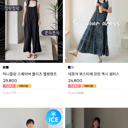
허니찰랑 스퀘어넥 플리츠 멜빵팬츠
데프아 뷔스티에 캉캉 맥시 원피스
29,800
24,800
F(44-77)
F(44-66반)