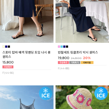
스포티 랍바 배색 뒷밴딩 트임 나시 롱
반팔세트 링클프리 박시 원피스
원피스
19,800
20%
24,800
15,800
F(44-88)
F(44-66)