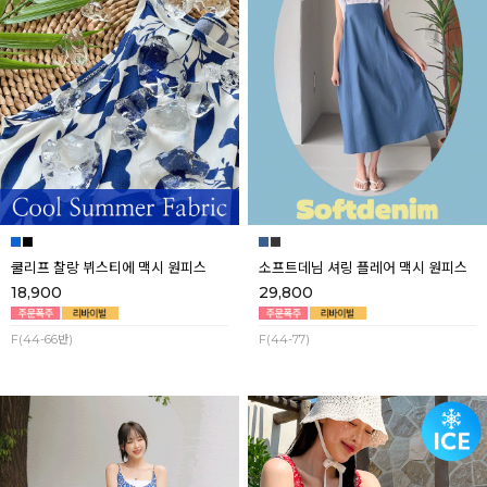
쿨리프 찰랑 뷔스티에 맥시 원피스
소프트데님 셔링 플레어 맥시 원피스
18,900
29,800
F(44-66반)
F(44-77)