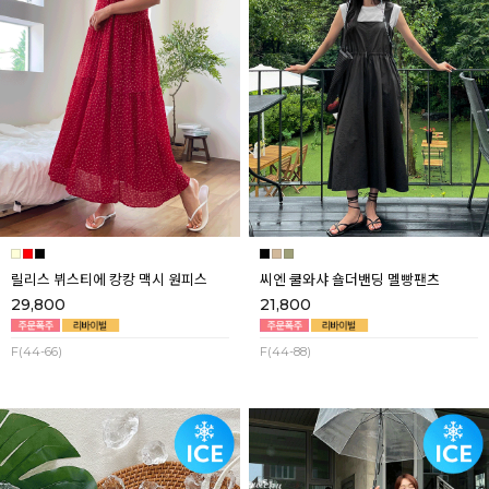
릴리스 뷔스티에 캉캉 맥시 원피스
씨엔 쿨와샤 숄더밴딩 멜빵팬츠
29,800
21,800
F(44-66)
F(44-88)