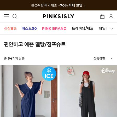
한정수량 특가세일
~70% 최대 할인
신상8%
베스트50
PINK BRAND
트레이닝/세트
데일리세트
편안하고 예쁜 멜빵/점프슈트
총
84
개의 상품