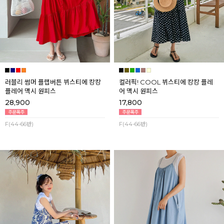
러블리 썸머 플랩버튼 뷔스티에 캉캉
컬러픽! COOL 뷔스티에 캉캉 플레
플레어 맥시 원피스
어 맥시 원피스
28,900
17,800
F(44-66반)
F(44-66반)