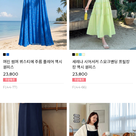
머린 썸머 뷔스티에 주름 플레어 맥시
세레나 시어서커 스모크밴딩 프릴캉
원피스
캉 맥시 원피스
23,800
23,800
F(44-77)
F(44-66)