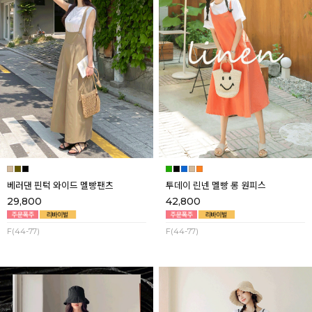
베러댄 핀턱 와이드 멜빵팬츠
투데이 린넨 멜빵 롱 원피스
29,800
42,800
F(44-77)
F(44-77)