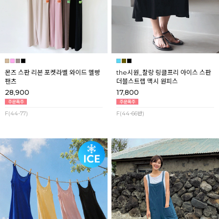
몬즈 스판 리본 포켓라벨 와이드 멜빵
the시원_찰랑 링클프리 아이스 스판
팬츠
더블스트랩 맥시 원피스
28,900
17,800
F(44-77)
F(44-66반)