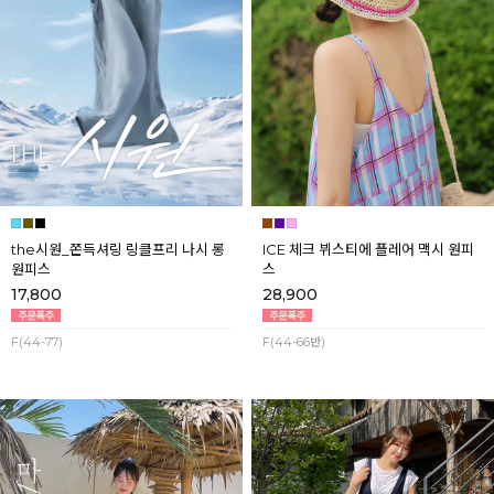
the시원_쫀득셔링 링클프리 나시 롱
ICE 체크 뷔스티에 플레어 맥시 원피
원피스
스
17,800
28,900
F(44-77)
F(44-66반)