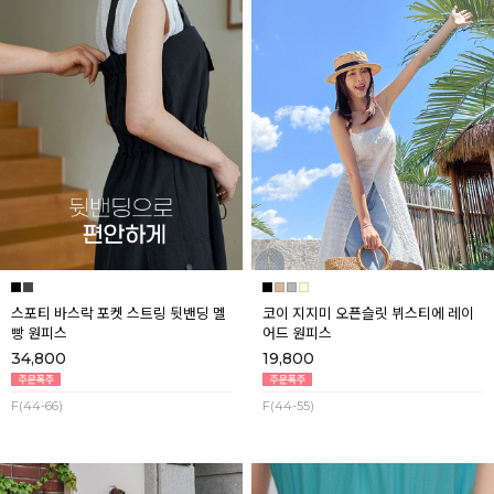
스포티 바스락 포켓 스트링 뒷밴딩 멜
코이 지지미 오픈슬릿 뷔스티에 레이
빵 원피스
어드 원피스
34,800
19,800
F(44-66)
F(44-55)