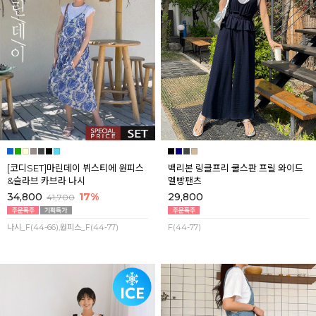
[코디SET]마린데이 뷔스티에 원피스
백리본 링클프리 쿨스판 프릴 와이드
&슬라브 카브라 나시
멜빵팬츠
34,800
17%
29,800
41,700
나시_F(44-66),원피스_F(44-77)
F(44-77)