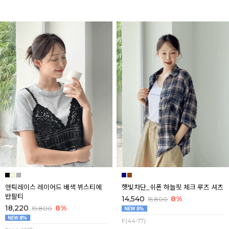
앤틱레이스 레이어드 배색 뷔스티에
햇빛차단_쉬폰 하늘핏 체크 루즈 셔츠
반팔티
14,540
8%
15,800
18,220
8%
19,800
F(44-77)