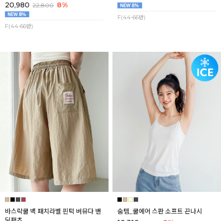
20,980
8%
22,800
F(44-66반)
F(44-66반)
바스락쿨 백 패치라벨 핀턱 버뮤다 밴
숨템_쿨에어 스판 소프트 끈나시
딩팬츠