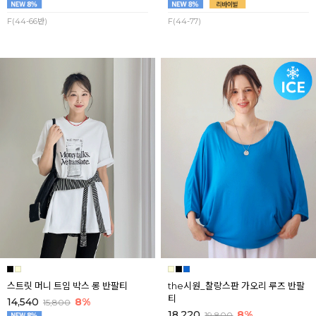
F(44-66반)
F(44-77)
스트릿 머니 트임 박스 롱 반팔티
the시원_찰랑스판 가오리 루즈 반팔
티
14,540
8%
15,800
18,220
8%
19,800