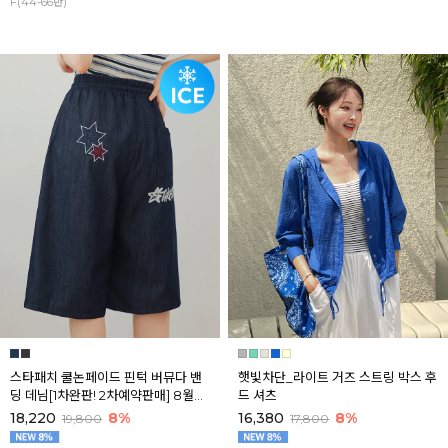
F(44-66반)
스타패치 쿨논페이드 핀턱 버뮤다 밴
햇빛차단_라이트 거즈 스트링 박스 후
딩 데님[1차완판! 2차예약판매] 8월셋
드 셔츠
째주 순차배송
18,220
8%
16,380
8%
19,800
17,800