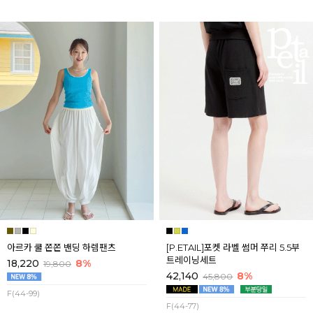
아르카 쿨 쫀쫀 밴딩 하렘팬츠
[P.ETAIL]포켓 라벨 썸머 쭈리 5.5부
트레이닝세트
18,220
8%
19,800
42,140
8%
45,800
F(44-99)
F(44-77)