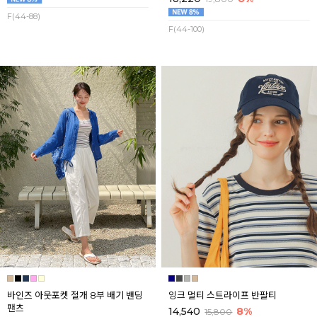
F(44-88)
F(44-100)
바인즈 아웃포켓 절개 8부 배기 밴딩
잉크 멀티 스트라이프 반팔티
팬츠
14,540
8%
15,800