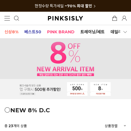
한정수량 특가세일
~70% 최대 할인
신상8%
베스트50
PINK BRAND
트레이닝/세트
데일리세트
○NEW 8% D.C
총
23
개의 상품