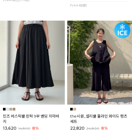
F(44-66),L(77-88)
F(44-66반)
민즈 바스락쿨 핀턱 9부 밴딩 치마바
the시원_셀리쿨 훌라인 와이드 팬츠
지
세트
13,620
8%
22,820
8%
14,800
24,800