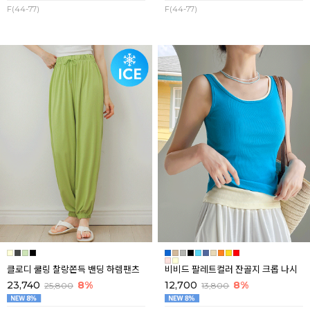
F(44-77)
F(44-77)
클로디 쿨링 찰랑쫀득 밴딩 하렘팬츠
비비드 팔레트컬러 잔골지 크롭 나시
23,740
8%
12,700
8%
25,800
13,800