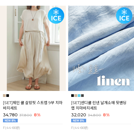
[SET]제인 쿨 살랑핏 스트랩 9부 치마
[SET]센디쿨 린넨 날개소매 뒷밴딩
바지세트
랩 치마바지세트
34,780
8%
32,020
8%
37,800
34,800
F(44-66반)
F(44-66반)