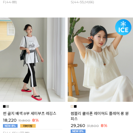
F(44-88)
S(44-55),M(66)
썬 골지 배색 8부 세미부츠 레깅스
썸블리 쿨쉬폰 레이어드 플레어 롱 원
피스
18,220
8%
19,800
29,260
8%
31,800