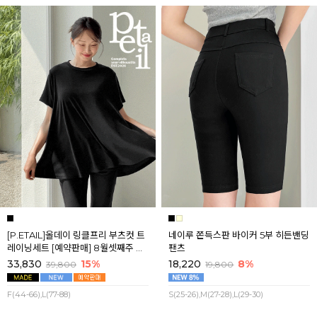
[P.ETAIL]올데이 링클프리 부츠컷 트
네이루 쫀득스판 바이커 5부 히든밴딩
레이닝세트 [예약판매] 8월셋째주 순
팬츠
차배송
33,830
15%
18,220
8%
39,800
19,800
F(44-66),L(77-88)
S(25-26),M(27-28),L(29-30)