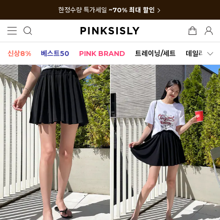
한정수량 특가세일
~70% 최대 할인
신상8%
베스트50
PINK BRAND
트레이닝/세트
데일리세트