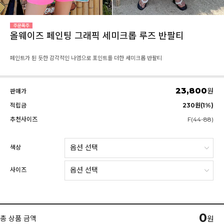
올웨이즈 페인팅 그래픽 세미크롭 루즈 반팔티
페인트가 튄 듯한 감각적인 나염으로 포인트를 더한 세미크롭 반팔티
23,800
원
판매가
적립금
230원(1%)
추천사이즈
F(44-88)
색상
사이즈
0
총 상품 금액
원