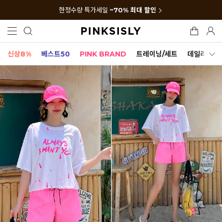
한정수량 특가세일
~70% 최대 할인
신상8%
베스트50
PINK BRAND
트레이닝/세트
데일리세트