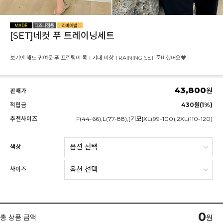
[SET]네컷 푸 트레이닝세트
보기만 해도 귀여운 푸 프린팅이 콕-! 기대 이상 TRAINING SET 준비했어요♥
43,800
원
판매가
적립금
430원(1%)
추천사이즈
F(44-66),L(77-88),[기모]XL(99-100),2XL(110-120)
색상
사이즈
0
총 상품 금액
원