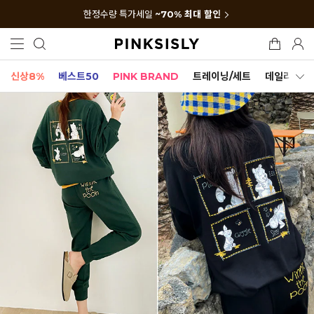
한정수량 특가세일
~70% 최대 할인
신상8%
베스트50
PINK BRAND
트레이닝/세트
데일리세트