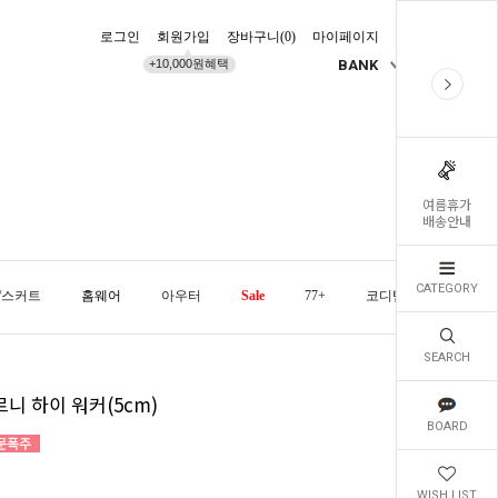
로그인
회원가입
장바구니(
0
)
마이페이지
배송조회
+10,000원혜택
BANK
KR
여름휴가
배송안내
CATEGORY
/스커트
홈웨어
아우터
Sale
77+
코디템
오늘발
SEARCH
니 하이 워커(5cm)
BOARD
WISH LIST