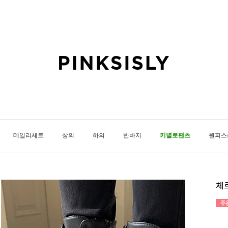
데일리세트
상의
하의
반바지
키별로팬츠
원피스
체르