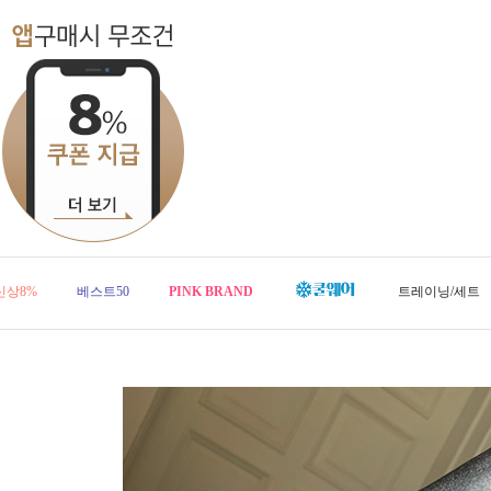
신상8%
베스트50
PINK BRAND
트레이닝/세트