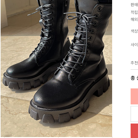
판매
적립
해외
색상
사이
추천
총 