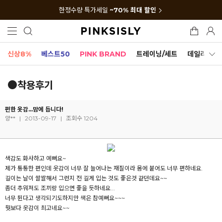
한정수량 특가세일
~70% 최대 할인
신상8%
베스트50
PINK BRAND
트레이닝/세트
데일리세트
●착용후기
편한 옷감...맘에 듭니다!
양**
|
2013-09-17
|
조회수 1204
색감도 화사하고 예뻐요~
제가 통통한 편인데 옷감이 너무 잘 늘어나는 재질이라 몸에 붙어도 너무 편하네요.
길이는 날이 쌀쌀해서 그런지 전 길게 입는 것도 좋은것 같던데요~~
좀더 추워져도 조끼랑 입으면 좋을 듯하네요...
너무 튄다고 생각되기도하지만 색은 참예뻐요~~~
뭣보다 옷감이 최고네요~~