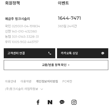
회원정책
이벤트
1644-7471
예금주 핑크시슬리
국민 029301-04-191834
365일 24시간
신한 140-010-432360
농협 301-0145-3328-31
우리 1005-902-445757
고객센터 연결
카카오톡 상담
교환/반품 정책 확인
이용안내
이용약관
개인정보처리방침
PC버전
(주)핑크시슬리 사업자정보