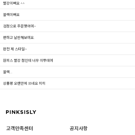
빨강이뻐요 ^^
블랙이뻐요
검정으로 주문햇어여~
편하고 날씬해보여요.
완전 제 스타일~
원피스 빨강 첨인데 너무 이뿌데여
블랙...
상품평 오랜만에 쓰네요 히히
고객만족센터
공지사항