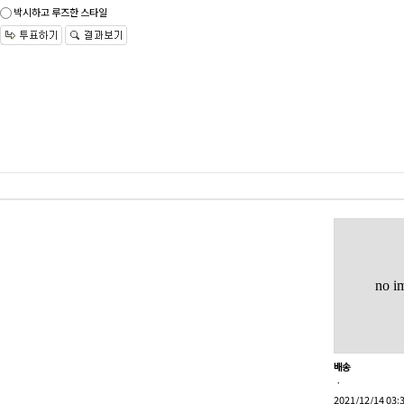
박시하고 루즈한 스타일
글쓰기
no i
배송
ㆍ
2021/12/14 03: