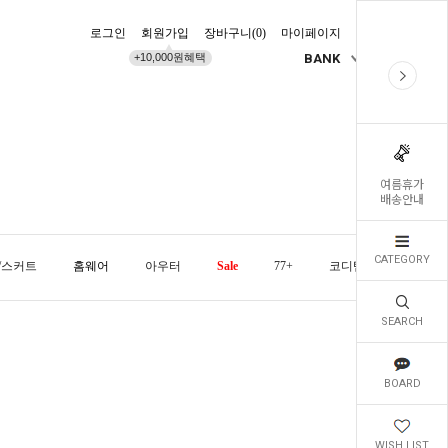
로그인
회원가입
장바구니(
0
)
마이페이지
배송조회
+10,000원혜택
BANK
KR
여름휴가
배송안내
CATEGORY
/스커트
홈웨어
아우터
Sale
77+
코디템
오늘발
SEARCH
BOARD
WISH LIST