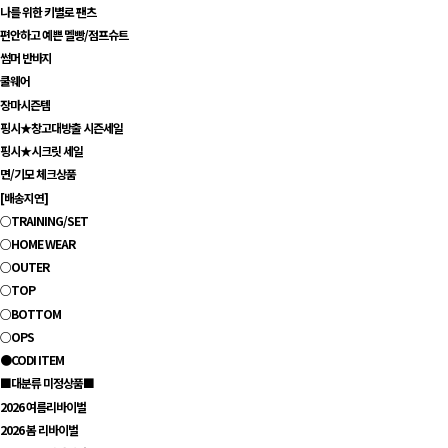
나를 위한 키별로 팬츠
편안하고 예쁜 멜빵/점프슈트
썸머 반바지
쿨웨어
장마시즌템
핑시★창고대방출 시즌세일
핑시★시크릿 세일
면/기모 체크상품
[배송지연]
○TRAINING/SET
○HOME WEAR
○OUTER
○TOP
○BOTTOM
○OPS
●CODI ITEM
■대분류 미정상품■
2026 여름리바이벌
2026 봄 리바이벌