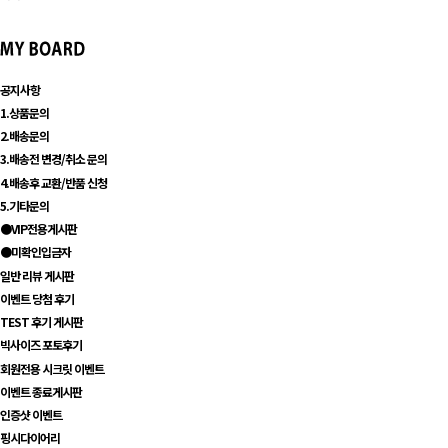
공지사항
1.상품문의
2.배송문의
3.배송전 변경/취소 문의
4.배송후 교환/반품 신청
5.기타문의
●VIP전용게시판
●미확인입금자
일반 리뷰 게시판
이벤트 당첨 후기
TEST 후기 게시판
빅사이즈 포토후기
회원전용 시크릿 이벤트
이벤트 종료게시판
인증샷 이벤트
핑시다이어리