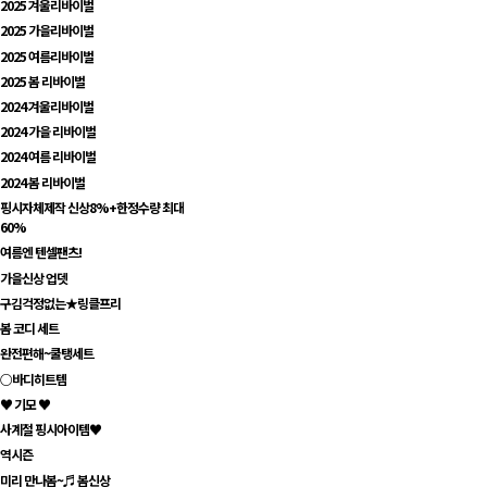
2025 겨울리바이벌
2025 가을리바이벌
2025 여름리바이벌
2025 봄 리바이벌
2024 겨울리바이벌
2024 가을 리바이벌
2024 여름 리바이벌
2024 봄 리바이벌
핑시자체제작 신상8%+한정수량 최대
60%
여름엔 텐셀팬츠!
가을신상 업뎃
구김걱정없는★링클프리
봄 코디 세트
완전편해~쿨탱세트
○바디히트템
♥ 기모 ♥
사계절 핑시아이템♥
역시즌
미리 만나봄~♬ 봄신상