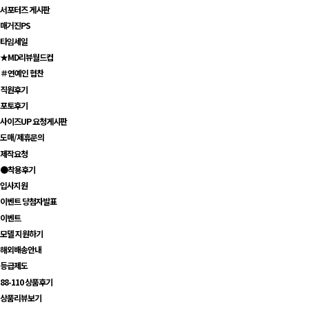
서포터즈 게시판
매거진PS
타임세일
★MD리뷰월드컵
＃연예인 협찬
직원후기
포토후기
사이즈UP 요청게시판
도매/제휴문의
제작요청
●착용후기
입사지원
이벤트 당첨자발표
이벤트
모델 지원하기
해외배송안내
등급제도
88-110 상품후기
상품리뷰보기