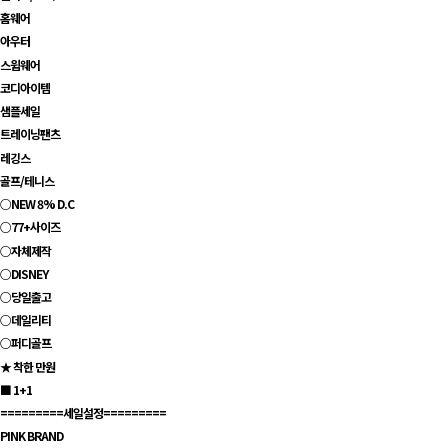
홈웨어
아우터
스윔웨어
코디아이템
샘플세일
트레이닝팬츠
레깅스
골프/테니스
○NEW 8% D.C
○77+사이즈
○자체제작
○DISNEY
○당일출고
○데일리티
○퍼디골프
★ 착한 만원
■ 1+1
=========세일설정=========
PINK BRAND