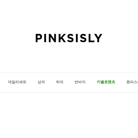
데일리세트
상의
하의
반바지
키별로팬츠
원피스