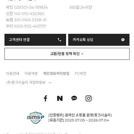
국민 029301-04-191834
365일 24시간
신한 140-010-432360
농협 301-0145-3328-31
우리 1005-902-445757
고객센터 연결
카카오톡 상담
교환/반품 정책 확인
이용안내
이용약관
개인정보처리방침
PC버전
(주)핑크시슬리 사업자정보
[인증범위] 온라인 쇼핑몰 운영(핑크시슬리)
[유효기간] 2023.07.05 ~ 2026.07.04