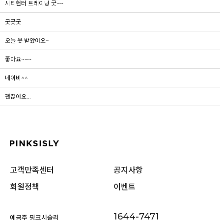
시티헌터 트레이닝 굿~~
굿굿굿
오늘 옷 받았어요~
좋아요~~~
네이비^^
괜찮아요...
고객만족센터
공지사항
회원정책
이벤트
1644-7471
예금주 핑크시슬리