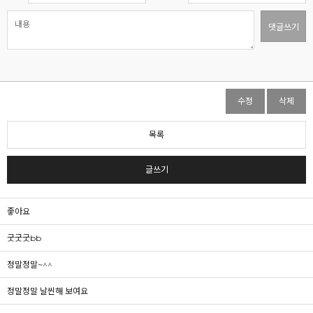
댓글쓰기
수정
삭제
목록
글쓰기
좋아요
굿굿굿bb
정말정말~^^
정말정말 날씬해 보여요