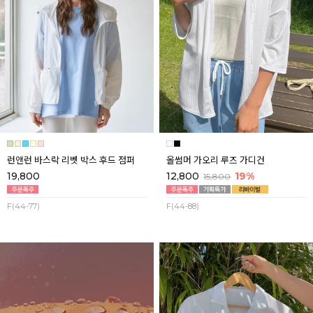
런앤런 바스락 리벳 박스 후드 점퍼
올썸머 가오리 루즈 가디건
19,800
12,800
19%
15,800
F(44-77)
F(44-88)