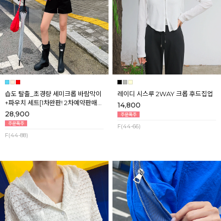
습도 탈출_초경량 세미크롭 바람막이
레이디 시스루 2WAY 크롭 후드집업
+파우치 세트[1차완판! 2차예약판매]
14,800
[레드] 8월둘째주 순차배송
28,900
F(44-66)
F(44-88)