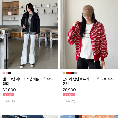
캔디크림 하이넥 스냅버튼 박스 후드
단가라 팬던트 투웨이 박스 니트 후드
점퍼
집업
32,800
28,900
F(44-88)
F(44-77)