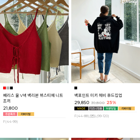
베리스 울 V넥 백리본 뷔스티에 니트
백포인트 미키 헤비 후드집업
조끼
29,850
25%
39,800
21,800
F(44-88),[면]L(99-120)
F(44-99)