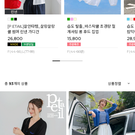
[P.ETAIL]살안타템_살랑살랑
습도 탈출_바스락쿨 초경량 절
습도
쿨 썸머 린넨 가디건
개셔링 롱 후드 집업
람막
차예
26,800
15,800
28,
순차
F(44-66),L(77-88)
F(44-66반)
F(44
총
93
개의 상품