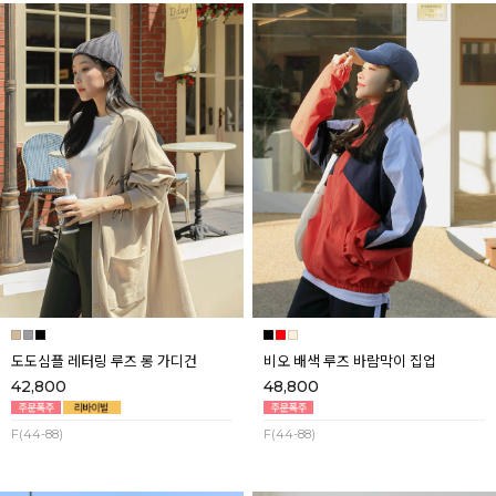
도도심플 레터링 루즈 롱 가디건
비오 배색 루즈 바람막이 집업
42,800
48,800
F(44-88)
F(44-88)