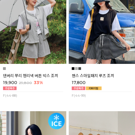
덴버리 쭈리 헨리넥 버튼 박스 조끼
챈스 스마일패치 루즈 조끼
19,900
33%
17,800
29,800
F(44-88)
F(44-99)