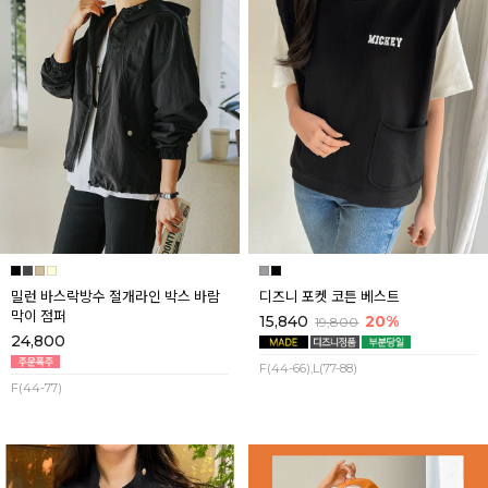
밀런 바스락방수 절개라인 박스 바람
디즈니 포켓 코튼 베스트
막이 점퍼
15,840
20%
19,800
24,800
F(44-66),L(77-88)
F(44-77)