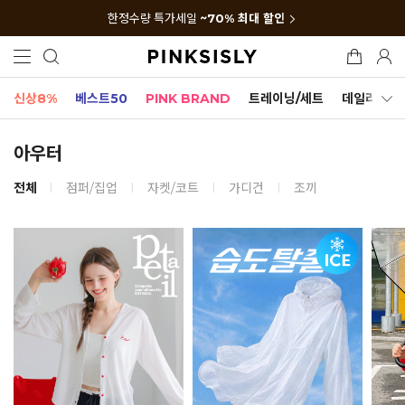
한정수량 특가세일
~70% 최대 할인
신상8%
베스트50
PINK BRAND
트레이닝/세트
데일리세트
아우터
전체
점퍼/집업
자켓/코트
가디건
조끼