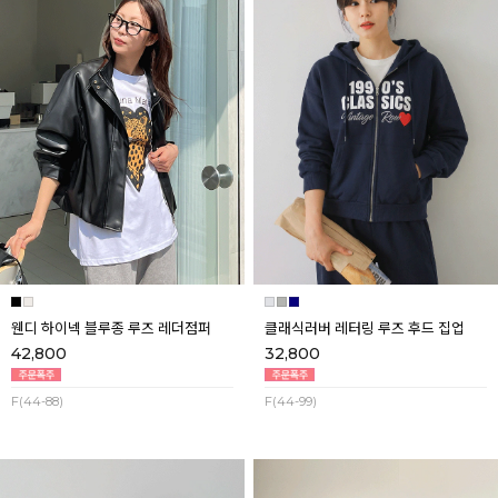
웬디 하이넥 블루종 루즈 레더점퍼
클래식러버 레터링 루즈 후드 집업
42,800
32,800
F(44-88)
F(44-99)