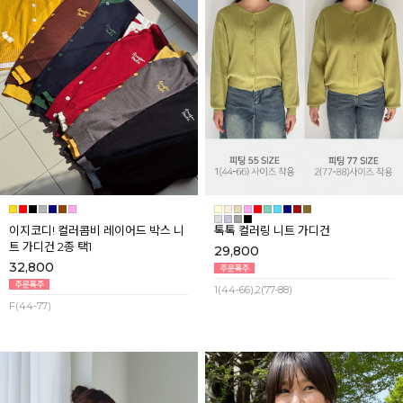
이지코디! 컬러콤비 레이어드 박스 니
톡톡 컬러링 니트 가디건
트 가디건 2종 택1
29,800
32,800
1(44-66),2(77-88)
F(44-77)