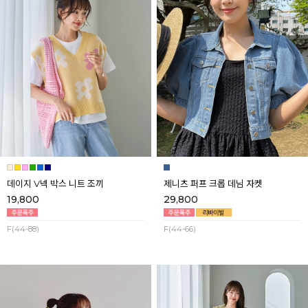
데이지 V넥 박스 니트 조끼
제니츠 퍼프 크롭 데님 자켓
19,800
29,800
F(44-88)
F(44-66)