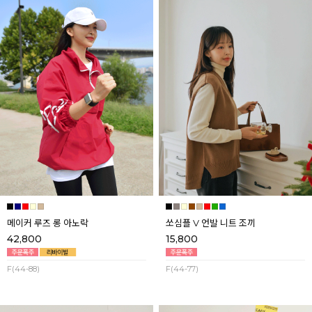
메이커 루즈 롱 아노락
쏘심플 V 언발 니트 조끼
42,800
15,800
F(44-88)
F(44-77)