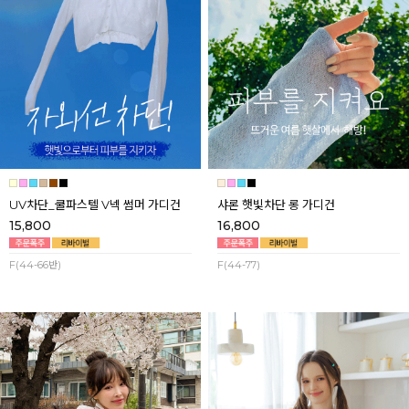
UV차단_쿨파스텔 V넥 썸머 가디건
샤론 햇빛차단 롱 가디건
15,800
16,800
F(44-66반)
F(44-77)