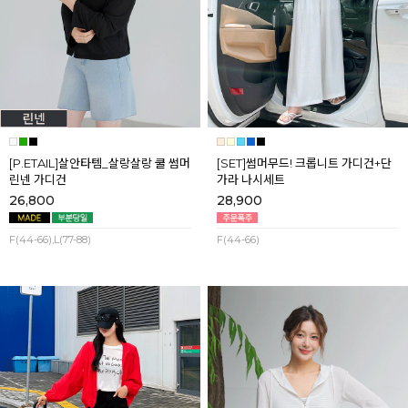
[P.ETAIL]살안타템_살랑살랑 쿨 썸머
[SET]썸머무드! 크롭니트 가디건+단
린넨 가디건
가라 나시세트
26,800
28,900
F(44-66),L(77-88)
F(44-66)