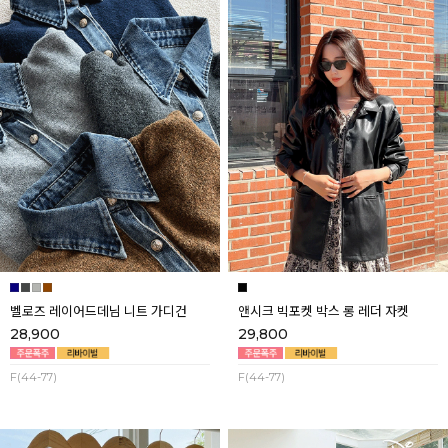
벨로즈 레이어드데님 니트 가디건
앤시크 빅포켓 박스 롱 레더 자켓
28,900
29,800
F(44-77)
F(44-77)