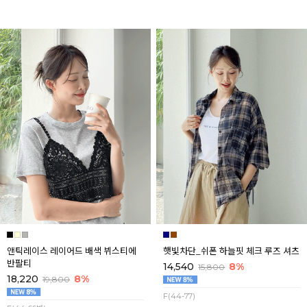
앤틱레이스 레이어드 배색 뷔스티에
햇빛차단_쉬폰 하늘핏 체크 루즈 셔츠
반팔티
14,540
8%
15,800
18,220
8%
19,800
F(44-77)