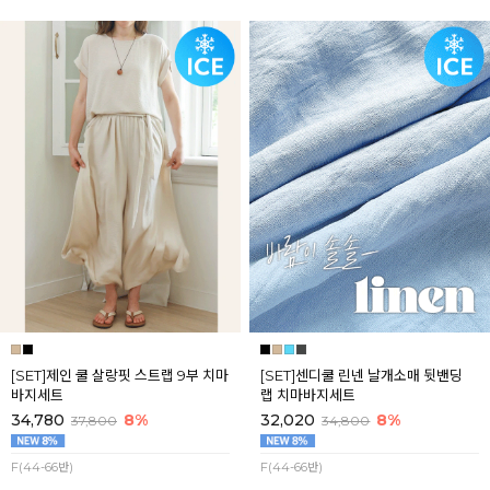
[SET]제인 쿨 살랑핏 스트랩 9부 치마
[SET]센디쿨 린넨 날개소매 뒷밴딩
바지세트
랩 치마바지세트
34,780
8%
32,020
8%
37,800
34,800
F(44-66반)
F(44-66반)