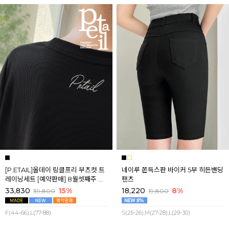
[P.ETAIL]올데이 링클프리 부츠컷 트
네이루 쫀득스판 바이커 5부 히든밴딩
레이닝세트 [예약판매] 8월셋째주 순
팬츠
차배송
33,830
15%
18,220
8%
39,800
19,800
F(44-66),L(77-88)
S(25-26),M(27-28),L(29-30)