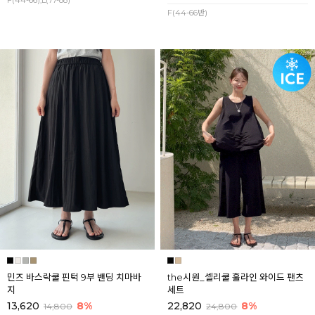
F(44-66),L(77-88)
F(44-66반)
민즈 바스락쿨 핀턱 9부 밴딩 치마바
the시원_셀리쿨 훌라인 와이드 팬츠
지
세트
13,620
8%
22,820
8%
14,800
24,800