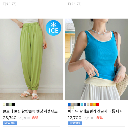
F(44-77)
F(44-77)
클로디 쿨링 찰랑쫀득 밴딩 하렘팬츠
비비드 팔레트컬러 잔골지 크롭 나시
23,740
8%
12,700
8%
25,800
13,800