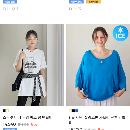
F(44-66반)
F(44-77)
스트릿 머니 트임 박스 롱 반팔티
the시원_찰랑스판 가오리 루즈 반팔
티
14,540
8%
15,800
18,220
8%
19,800