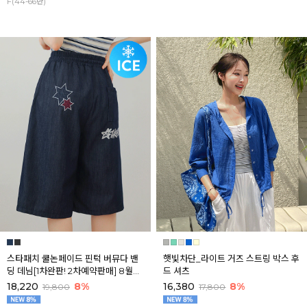
F(44-66반)
스타패치 쿨논페이드 핀턱 버뮤다 밴
햇빛차단_라이트 거즈 스트링 박스 후
딩 데님[1차완판! 2차예약판매] 8월셋
드 셔츠
째주 순차배송
18,220
8%
16,380
8%
19,800
17,800