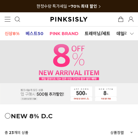
한정수량 특가세일
~70% 최대 할인
신상8%
베스트50
PINK BRAND
트레이닝/세트
데일리세트
○NEW 8% D.C
총
23
개의 상품