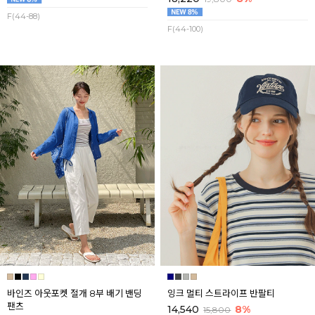
F(44-88)
F(44-100)
바인즈 아웃포켓 절개 8부 배기 밴딩
잉크 멀티 스트라이프 반팔티
팬츠
14,540
8%
15,800