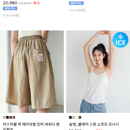
20,980
8%
22,800
F(44-66반)
F(44-66반)
바스락쿨 백 패치라벨 핀턱 버뮤다 밴
숨템_쿨에어 스판 소프트 끈나시
딩팬츠