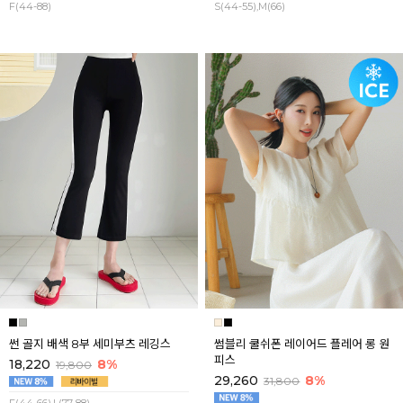
F(44-88)
S(44-55),M(66)
썬 골지 배색 8부 세미부츠 레깅스
썸블리 쿨쉬폰 레이어드 플레어 롱 원
피스
18,220
8%
19,800
29,260
8%
31,800