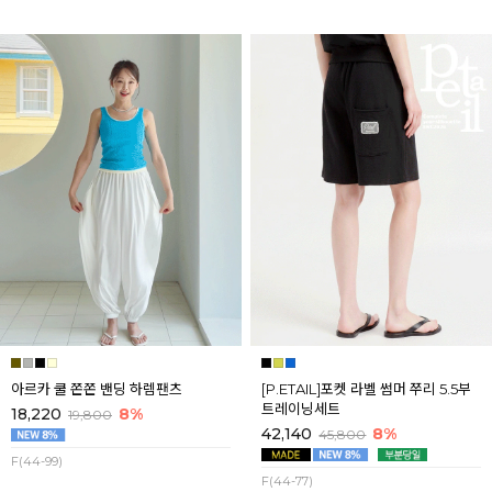
아르카 쿨 쫀쫀 밴딩 하렘팬츠
[P.ETAIL]포켓 라벨 썸머 쭈리 5.5부
트레이닝세트
18,220
8%
19,800
42,140
8%
45,800
F(44-99)
F(44-77)