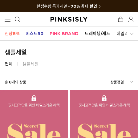
한정수량 특가세일
~70% 최대 할인
신상8%
베스트50
PINK BRAND
트레이닝/세트
데일리세트
샘플세일
전체
샘플세일
총
8
개의 상품