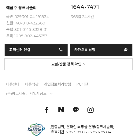
1644-7471
예금주 핑크시슬리
국민 029301-04-191834
365일 24시간
신한 140-010-432360
농협 301-0145-3328-31
우리 1005-902-445757
고객센터 연결
카카오톡 상담
교환/반품 정책 확인
이용안내
이용약관
개인정보처리방침
PC버전
(주)핑크시슬리 사업자정보
[인증범위] 온라인 쇼핑몰 운영(핑크시슬리)
[유효기간] 2023.07.05 ~ 2026.07.04