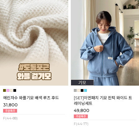
에린자수 와플기모 배색 루즈 후드
[SET]이엔패치 기모 핀턱 와이드 트
레이닝세트
31,800
49,800
F(44-88)
F(44-77)