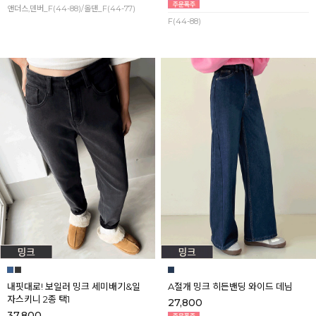
앤더스,덴버_F(44-88)/올댄_F(44-77)
F(44-88)
내핏대로! 보일러 밍크 세미배기&일
A절개 밍크 히든밴딩 와이드 데님
자스키니 2종 택1
27,800
37,800