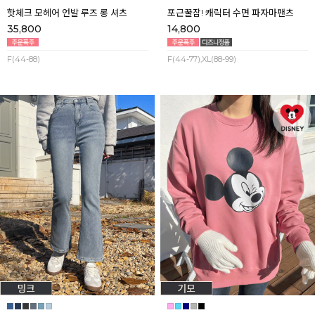
핫체크 모헤어 언발 루즈 롱 셔츠
포근꿀잠! 캐릭터 수면 파자마팬츠
35,800
14,800
F(44-88)
F(44-77),XL(88-99)