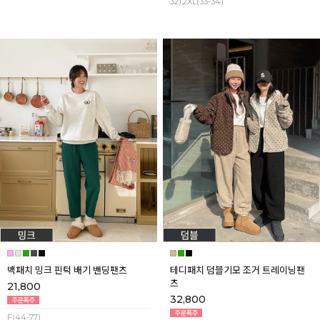
32),2XL(33-34)
백패치 밍크 핀턱 배기 밴딩팬츠
테디패치 덤블기모 조거 트레이닝팬
츠
21,800
32,800
F(44-77)