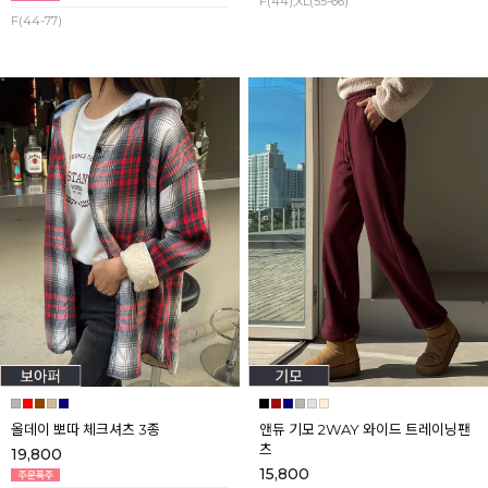
F(44),XL(55-66)
F(44-77)
올데이 뽀따 체크셔츠 3종
앤듀 기모 2WAY 와이드 트레이닝팬
츠
19,800
15,800