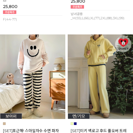
25,800
25,800
남녀공용
_M(55),L(66),XL(77),2XL(88),3XL(99)
F(44-77)
[SET]포근해! 스마일자수 수면 파자
[SET]미키 백로고 후드 풀오버 트레