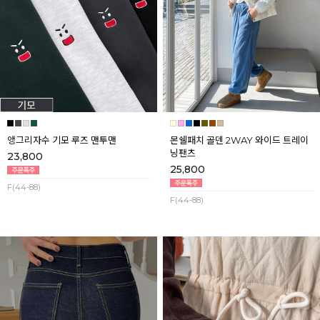
앵그리자수 기모 루즈 맨투맨
몬쉘패치 골덴 2WAY 와이드 트레이
닝팬츠
23,800
25,800
F(44-88)
F(44-88)