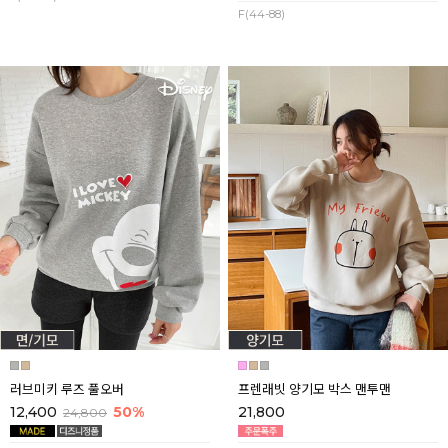
F(44-88)
러브미키 루즈 풀오버
프렌래빗 양기모 박스 맨투맨
12,400
50%
21,800
24,800