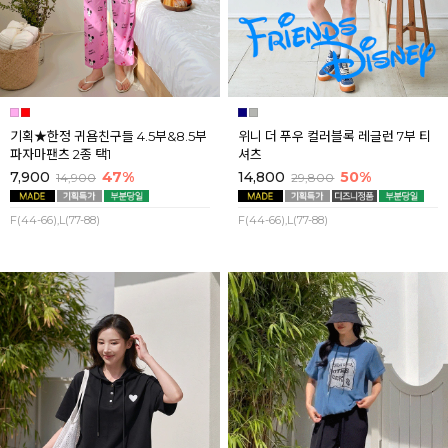
기획★한정 귀욤친구들 4.5부&8.5부
위니 더 푸우 컬러블록 레글런 7부 티
파자마팬츠 2종 택1
셔츠
7,900
47%
14,800
50%
14,900
29,800
F(44-66),L(77-88)
F(44-66),L(77-88)