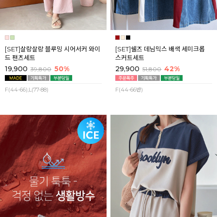
[SET]살랑살랑 블루밍 시어서커 와이
[SET]쉘즈 데님믹스 배색 세미크롭
드 팬츠세트
스커트세트
19,900
50%
29,900
42%
39,800
51,800
F(44-66),L(77-88)
F(44-66반)