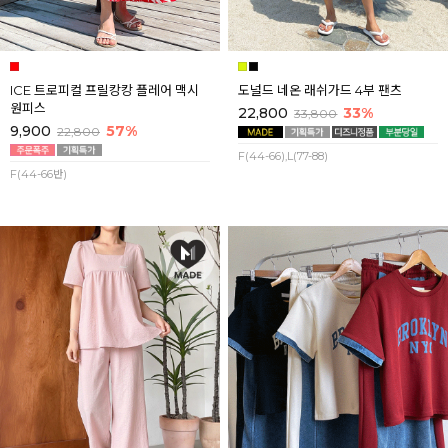
ICE 트로피컬 프릴캉캉 플레어 맥시
도널드 네온 래쉬가드 4부 팬츠
원피스
22,800
33%
33,800
9,900
57%
22,800
F(44-66),L(77-88)
F(44-66반)