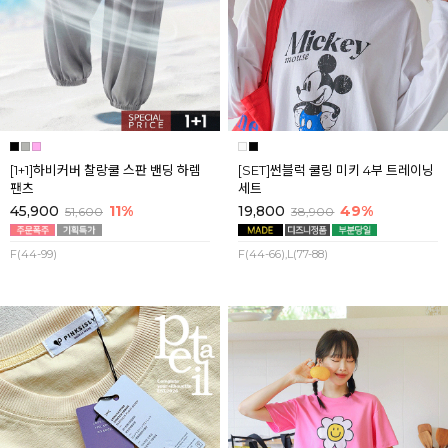
[1+1]하비커버 찰랑쿨 스판 밴딩 하렘
[SET]썬블럭 쿨링 미키 4부 트레이닝
팬츠
세트
45,900
11%
19,800
49%
51,600
38,900
F(44-99)
F(44-66),L(77-88)