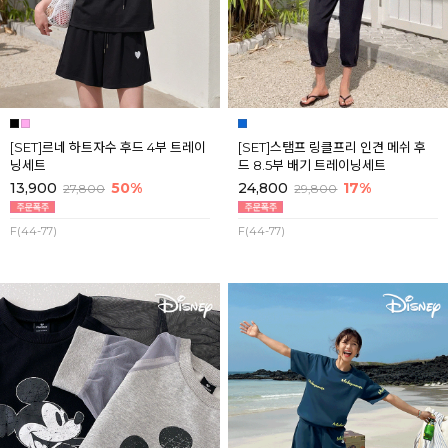
[SET]르네 하트자수 후드 4부 트레이
[SET]스탬프 링클프리 인견 메쉬 후
닝세트
드 8.5부 배기 트레이닝세트
13,900
50%
24,800
17%
27,800
29,800
F(44-77)
F(44-77)