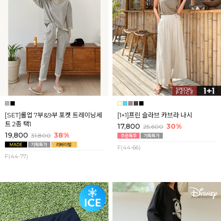
[SET]롤업 7부&9부 포켓 트레이닝세
[1+1]프린 슬라브 카브라 나시
트 2종 택1
17,800
30%
25,600
19,800
38%
31,800
F(44-66)
F(44-77)