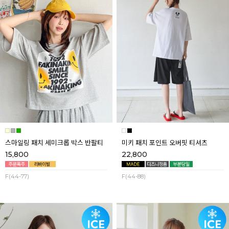
스마일링 패치 세미크롭 박스 반팔티
미키 패치 포인트 오버핏 티셔츠
15,800
22,800
F(44-77)
F(44-88)