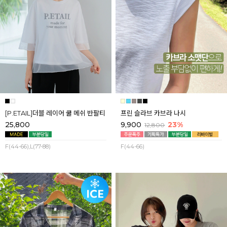
[P.ETAIL]더블 레이어 쿨 메쉬 반팔티
프린 슬라브 카브라 나시
25,800
9,900
23%
12,800
F(44-66),L(77-88)
F(44-66)