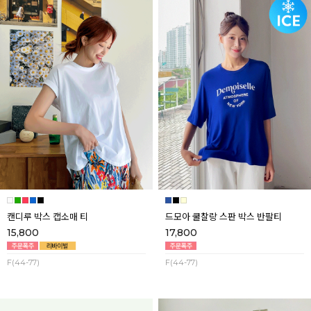
캔디루 박스 캡소매 티
드모아 쿨찰랑 스판 박스 반팔티
15,800
17,800
F(44-77)
F(44-77)