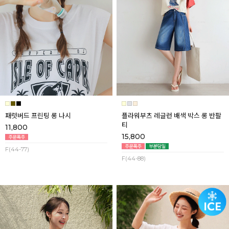
패럿버드 프린팅 롱 나시
플라워부츠 레글런 배색 박스 롱 반팔
티
11,800
15,800
F(44-77)
F(44-88)