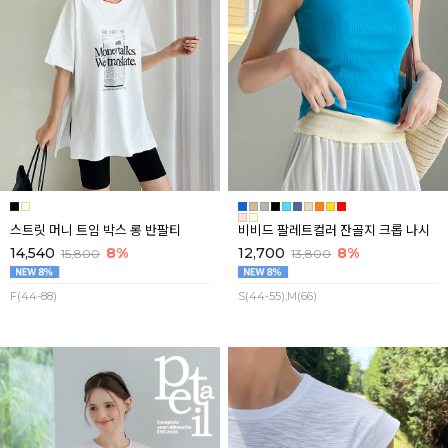
스트릿 머니 트임 박스 롱 반팔티
비비드 팔레트컬러 잔골지 크롭 나시
14,540
8%
12,700
8%
15,800
13,800
F(44-88)
S(44-55),M(66)