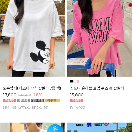
모두함께! 디즈니 박스 반팔티 7종 택1
심포니 슬라브 트임 루즈 롱 반팔티
17,800
28%
15,800
24,800
M(44-66),L(77),XL(88),2XL(99)
F(44-100)