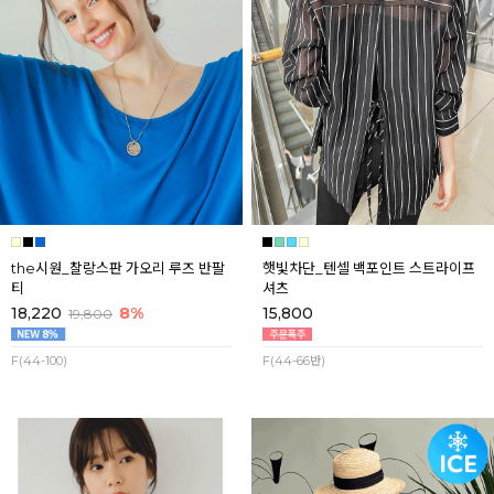
the시원_찰랑스판 가오리 루즈 반팔
햇빛차단_텐셀 백포인트 스트라이프
티
셔츠
18,220
8%
15,800
19,800
F(44-100)
F(44-66반)