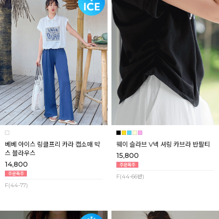
베베 아이스 링클프리 카라 캡소매 박
웨이 슬라브 V넥 셔링 카브라 반팔티
스 블라우스
15,800
14,800
F(44-66반)
F(44-77)