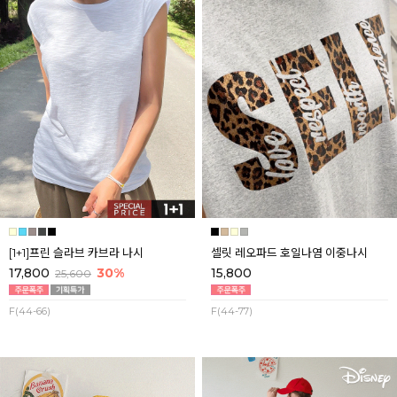
[1+1]프린 슬라브 카브라 나시
셀릿 레오파드 호일나염 이중나시
17,800
30%
15,800
25,600
F(44-66)
F(44-77)