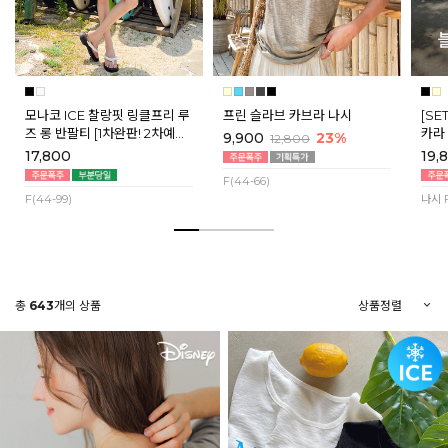
모나코 ICE 찰랑핏 링클프리 루
프린 슬라브 카브라 나시
[S
즈 롱 반팔티 [1차완판! 2차예약
카라
9,900
23%
12,800
판매] [화이트] 8월둘째주 순차
17,800
19,
배송
F(44-66)
F(44-99)
나시 F
총
643
개의 상품