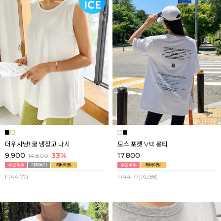
더위사냥! 쿨 냉장고 나시
모스 포켓 V넥 롱티
9,900
33%
17,800
14,800
F(44-77)
F(44-77),XL(88)