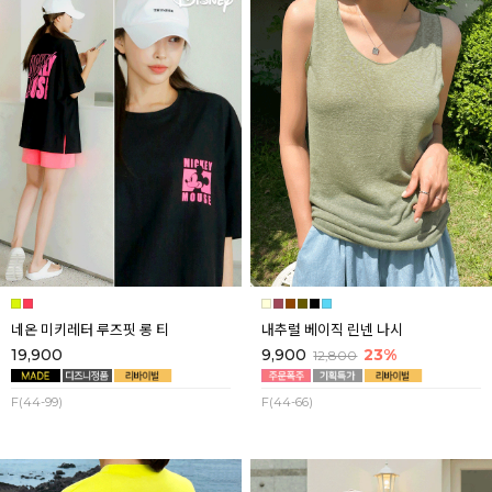
네온 미키레터 루즈핏 롱 티
내추럴 베이직 린넨 나시
19,900
9,900
23%
12,800
F(44-99)
F(44-66)