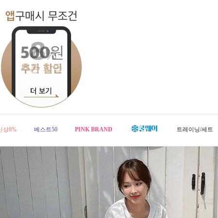
신상8%
베스트50
PINK BRAND
트레이닝/세트