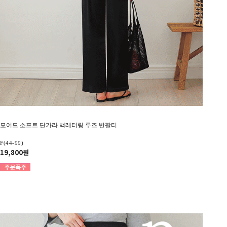
모어드 소프트 단가라 백레터링 루즈 반팔티
F(44-99)
19,800원