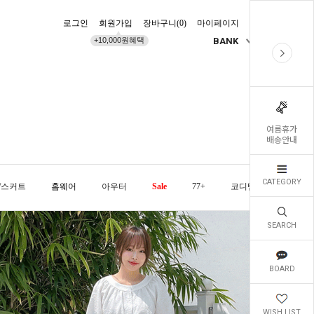
로그인
회원가입
장바구니(
0
)
마이페이지
배송조회
+10,000원혜택
BANK
KR
여름휴가
배송안내
CATEGORY
/스커트
홈웨어
아우터
Sale
77+
코디템
오늘발
SEARCH
BOARD
WISH LIST