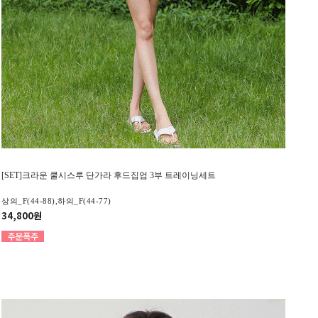
[SET]크라운 쿨시스루 단가라 후드집업 3부 트레이닝세트
상의_F(44-88),하의_F(44-77)
34,800원