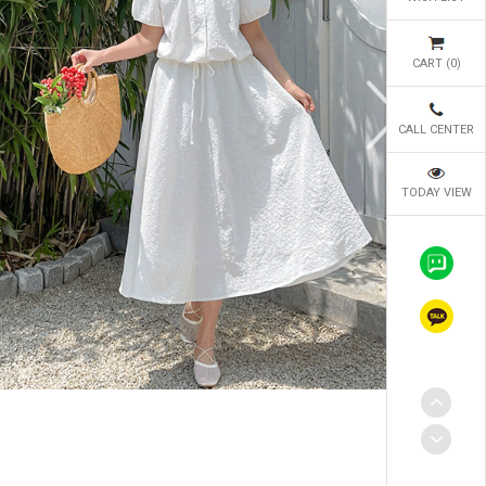
CART (
0
)
CALL CENTER
TODAY VIEW