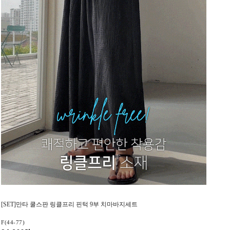
[SET]만타 쿨스판 링클프리 핀턱 9부 치마바지세트
F(44-77)