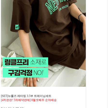
[SET]뉴룰즈 레터링 3.5부 트레이닝세트
[4차완판! 5차예약판매] 8월셋째주 순차배송