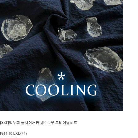
[SET]백누피 쿨시어서커 방수 5부 트레이닝세트
F(44-66),XL(77)