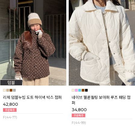
리체 덤블누빔 도트 하이넥 박스 점퍼
네이브 웰론퀼팅 보아퍼 루즈 패딩 점
퍼
42,800
34,800
F(44-77)
F(44-99)