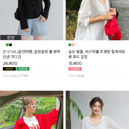
[P.ETAIL]살안타템_살랑살랑 쿨 썸머
습도 탈출_바스락쿨 초경량 절개셔링
린넨 가디건
롱 후드 집업
26,800
15,800
F(44-66),L(77-88)
F(44-66반)