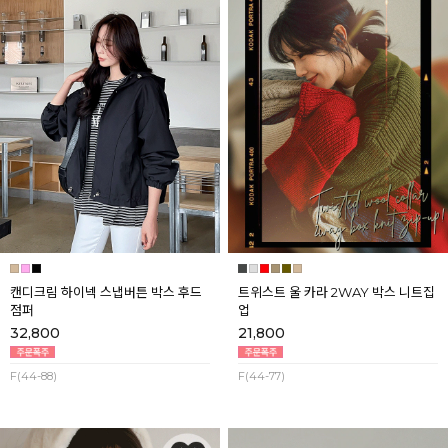
캔디크림 하이넥 스냅버튼 박스 후드
트위스트 울 카라 2WAY 박스 니트집
점퍼
업
32,800
21,800
F(44-88)
F(44-77)