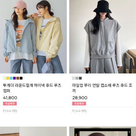
투게더 라운드절개 하이넥 후드 루즈
마일업 쭈리 언발 캡소매 루즈 후드 조
점퍼
끼
41,800
28,900
F(44-99)
F(44-99)