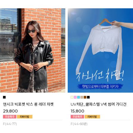
앤시크 빅포켓 박스 롱 레더 자켓
UV차단_쿨파스텔 V넥 썸머 가디건
29,800
15,800
F(44-77)
F(44-66반)