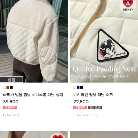
라피카 덤블 퀼팅 세미크롭 패딩 점퍼
미키와펜 퀼팅 패딩 조끼
39,800
22,800
F(44-66반)
F(44-66),XL(77)