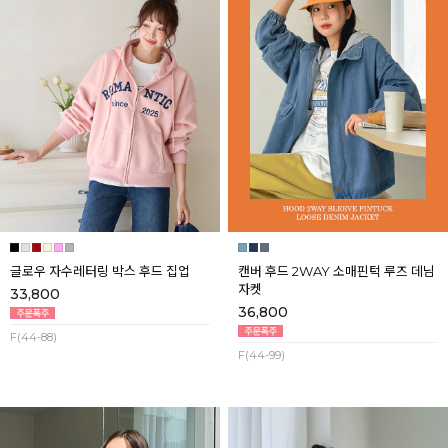
글로우 자수레터링 박스 후드 집업
캔버 후드 2WAY 소매핀턱 루즈 데님
자켓
33,800
36,800
F(44-88)
F(44-99)