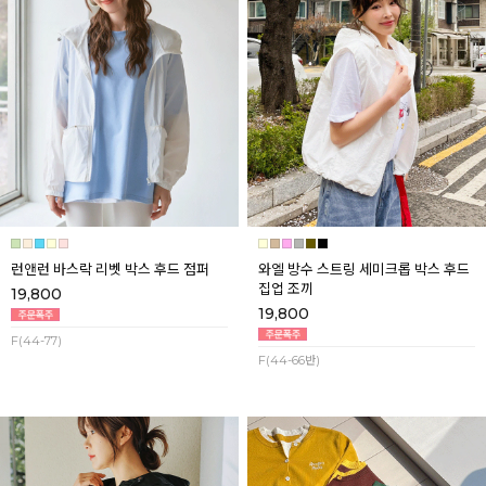
런앤런 바스락 리벳 박스 후드 점퍼
와엘 방수 스트링 세미크롭 박스 후드
집업 조끼
19,800
19,800
F(44-77)
F(44-66반)