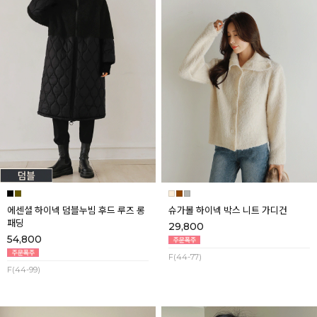
에센셜 하이넥 덤블누빔 후드 루즈 롱
슈가볼 하이넥 박스 니트 가디건
패딩
29,800
54,800
F(44-77)
F(44-99)