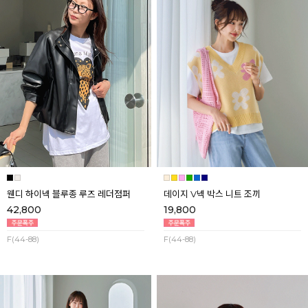
웬디 하이넥 블루종 루즈 레더점퍼
데이지 V넥 박스 니트 조끼
42,800
19,800
F(44-88)
F(44-88)