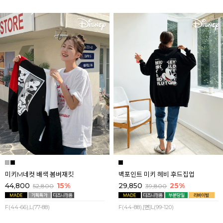
미키M네컷 배색 봄버재킷
백포인트 미키 헤비 후드집업
44,800
15%
29,850
25%
52,800
39,800
F(44-66),L(77-88)
F(44-88),[면]L(99-120)