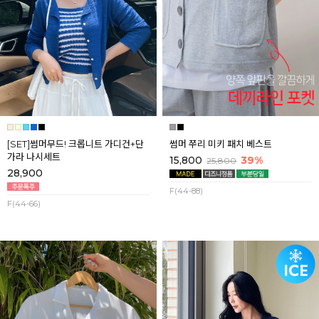
[SET]썸머무드! 크롭니트 가디건+단
썸머 쭈리 미키 패치 베스트
가라 나시세트
15,800
39%
25,800
28,900
F(44-88)
F(44-66)