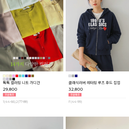
톡톡 컬러링 니트 가디건
클래식러버 레터링 루즈 후드 집업
29,800
32,800
1(44-66),2(77-88)
F(44-99)