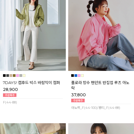
7DAYS! 캡후드 박스 바람막이 점퍼
플로라 방수 팬던트 반집업 루즈 아노
락
28,900
37,800
F(44-88)
아노락_F(44-100)/롱티_F(44-88)