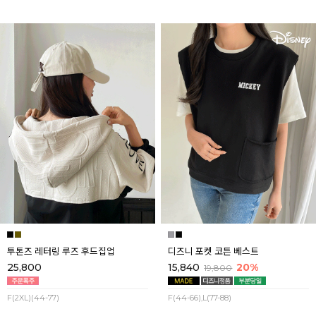
투톤즈 레터링 루즈 후드집업
디즈니 포켓 코튼 베스트
25,800
15,840
20%
19,800
F(2XL)(44-77)
F(44-66),L(77-88)