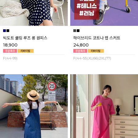
빅도트 쿨링 루즈 롱 원피스
하이브리드 코트나 랩 스커트
18,900
24,800
F(44-99)
F(44-55),XL(66),2XL(77)