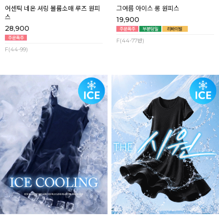
어센틱 네온 셔링 볼륨소매 루즈 원피
그여름 아이스 롱 원피스
스
19,900
28,900
F(44-77반)
F(44-99)