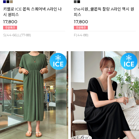
키별로 ICE 쫀득 스퀘어넥 A라인 나
the시원_쿨쫀득 찰랑 A라인 맥시 원
시 원피스
피스
17,800
17,800
S(44-66),L(77-88)
F(44-88)