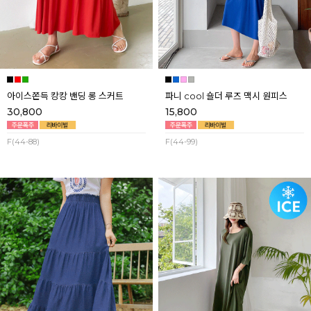
아이스쫀득 캉캉 밴딩 롱 스커트
파니 cool 숄더 루즈 맥시 원피스
30,800
15,800
F(44-88)
F(44-99)