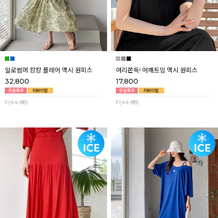
알로썸머 캉캉 플레어 맥시 원피스
여리쫀득! 어깨트임 맥시 원피스
32,800
17,800
F(44-88)
F(44-88)