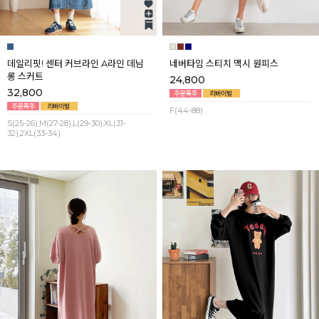
데일리핏! 센터 커브라인 A라인 데님
네버타임 스티치 맥시 원피스
롱 스커트
24,800
32,800
F(44-88)
S(25-26),M(27-28),L(29-30),XL(31-
32),2XL(33-34)