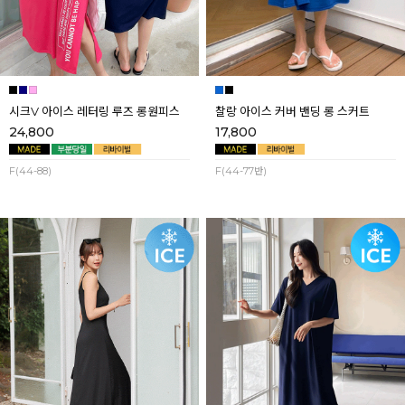
시크V 아이스 레터링 루즈 롱원피스
찰랑 아이스 커버 밴딩 롱 스커트
24,800
17,800
F(44-88)
F(44-77반)