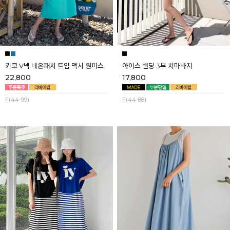
키코 V넥 네온패치 트임 맥시 원피스
아이스 밴딩 3부 치마바지
22,800
17,800
F(44-99)
F(44-88)