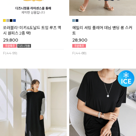
쏘러블리! 미키&도날드 트임 루즈 맥
에밀리 셔링 플레어 데님 밴딩 롱 스커
시 원피스 2종 택1
트
29,800
28,900
F(44-99)
F(44-88)