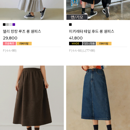
델리 캉캉 루즈 롱 원피스
미키레터 테잎 후드 롱 원피스
29,800
41,800
F(44-88)
F(44-66),L(77-88)