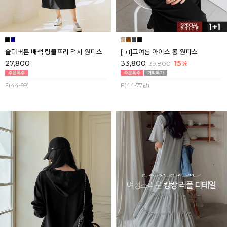
숄더버튼 배색 링클프리 맥시 원피스
[1+1]그여름 아이스 롱 원피스
27,800
33,800
15%
39,800
F(44-99)
F(44-77반)