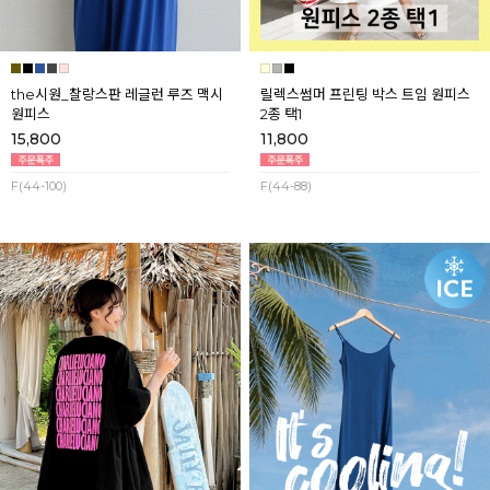
the시원_찰랑스판 레글런 루즈 맥시
릴렉스썸머 프린팅 박스 트임 원피스
원피스
2종 택1
15,800
11,800
F(44-100)
F(44-88)