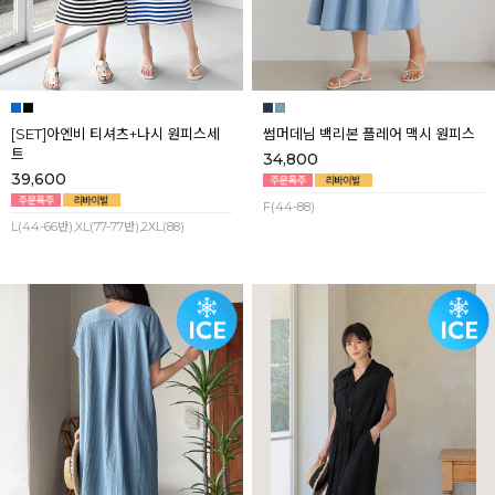
[SET]아엔비 티셔츠+나시 원피스세
썸머데님 백리본 플레어 맥시 원피스
트
34,800
39,600
F(44-88)
L(44-66반),XL(77-77반),2XL(88)