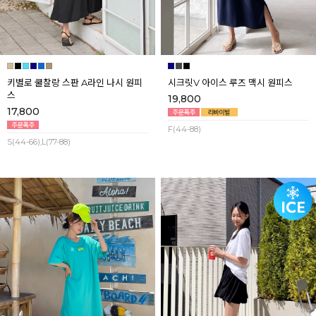
키별로 쿨찰랑 스판 A라인 나시 원피
시크릿V 아이스 루즈 맥시 원피스
스
19,800
17,800
F(44-88)
S(44-66),L(77-88)