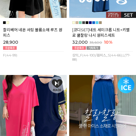
찰리베어 네온 셔링 볼륨소매 루즈 원
[코디SET]네트 세미크롭 니트+키별
피스
로 쿨찰랑 나시 원피스세트
28,900
32,000
10%
35,600
F(44-99)
상의_F(44-100)/원피스_S(44-66),L(77-
88)