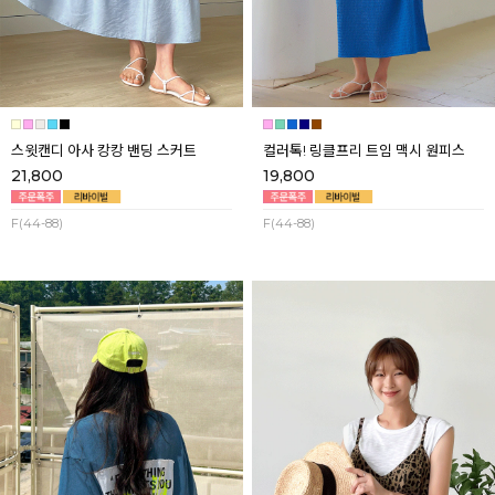
스윗캔디 아사 캉캉 밴딩 스커트
컬러톡! 링클프리 트임 맥시 원피스
21,800
19,800
F(44-88)
F(44-88)