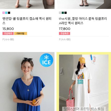
텐션업! 쿨 링클프리 캡소매 맥시 원피
the시원_찰랑 아이스 쫀득 링클프리
스
A라인 맥시 원피스
15,800
17,800
F(44-88)
F(44-88)