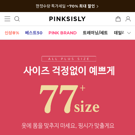
한정수량 특가세일
~70% 최대 할인
신상8%
베스트50
PINK BRAND
트레이닝/세트
데일리세트