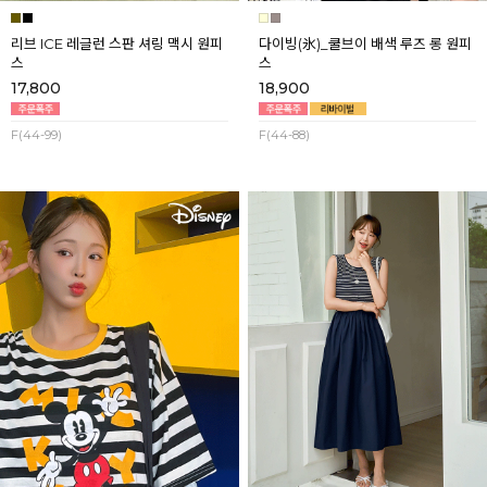
리브 ICE 레글런 스판 셔링 맥시 원피
다이빙(氷)_쿨브이 배색 루즈 롱 원피
스
스
17,800
18,900
F(44-99)
F(44-88)