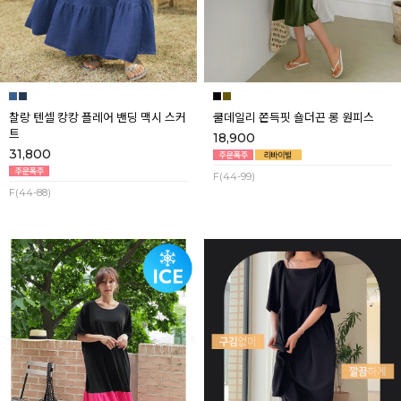
찰랑 텐셀 캉캉 플레어 밴딩 맥시 스커
쿨데일리 쫀득핏 숄더끈 롱 원피스
트
18,900
31,800
F(44-99)
F(44-88)