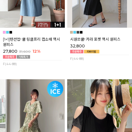
[1+1]텐션업! 쿨 링클프리 캡소매 맥시
시원쏘쿨! 카라 포켓 맥시 원피스
원피스
32,800
27,800
12%
31,600
F(44-88)
F(44-88)