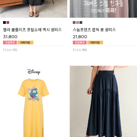
벨라 쿨플리츠 프릴소매 맥시 원피스
스눕프렌즈 쫀득 롱 원피스
31,800
21,800
F(44-99)
F(44-88)