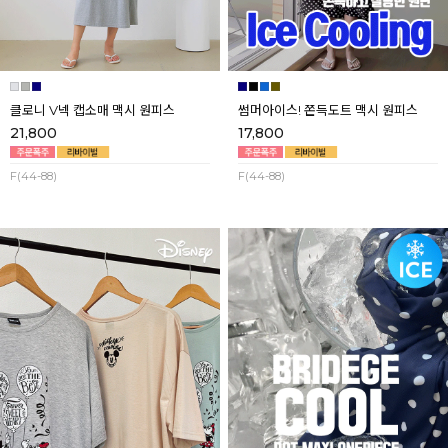
클로니 V넥 캡소매 맥시 원피스
썸머아이스! 쫀득도트 맥시 원피스
21,800
17,800
F(44-88)
F(44-88)