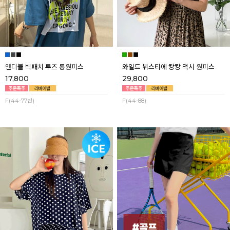
앤디블 빅패치 루즈 롱원피스
와일드 뷔스티에 캉캉 맥시 원피스
17,800
29,800
F(44-77반)
F(44-88)