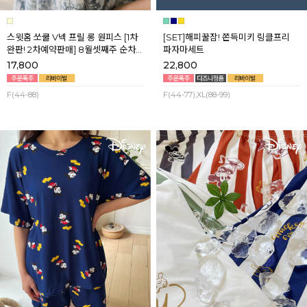
스윗홈 쏘쿨 V넥 프릴 롱 원피스 [1차
[SET]해피꿀잠! 쫀득미키 링클프리
완판! 2차예약판매] 8월셋째주 순차
파자마세트
배송
17,800
22,800
F(44-88)
F(44-77),XL(88-99)