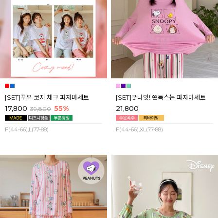
[SET]푸우 코지 체크 파자마세트
[SET]굿나잇! 쫀득스눕 파자마세트
17,800
55%
21,800
39,800
F(44-66),L(77-88)
F(44-66),XL(77-88)