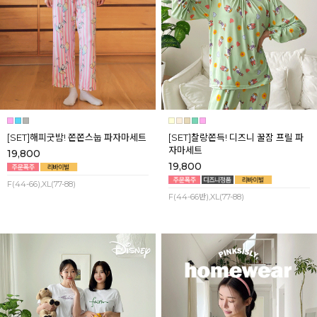
[SET]해피굿밤! 쫀쫀스눕 파자마세트
[SET]찰랑쫀득! 디즈니 꿀잠 프릴 파
자마세트
19,800
19,800
F(44-66),XL(77-88)
F(44-66반),XL(77-88)