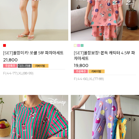
[SET]꿀잠미키! 쏘쿨 5부 파자마세트
[SET]꿀잠보장! 쫀득 캐릭터 4.5부 파
자마세트
21,800
19,800
F(44-77),XL(88-99)
F(44-66),XL(77-88)