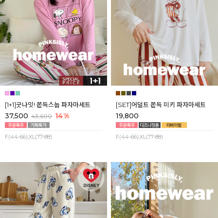
[1+1]굿나잇! 쫀득스눕 파자마세트
[SET]어덜트 쫀득 미키 파자마세트
37,500
14%
19,800
43,600
F(44-66),XL(77-88)
F(44-66),XL(77-88)