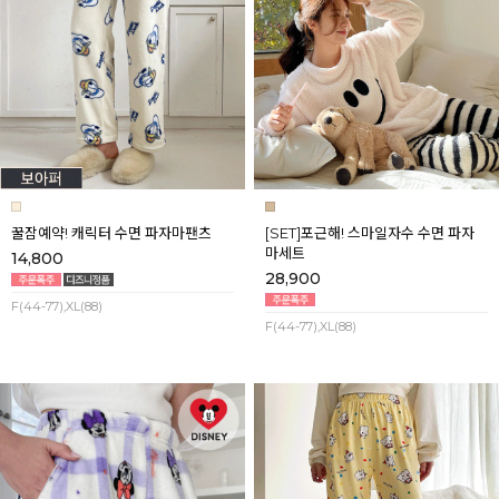
꿀잠예약! 캐릭터 수면 파자마팬츠
[SET]포근해! 스마일자수 수면 파자
마세트
14,800
28,900
F(44-77),XL(88)
F(44-77),XL(88)