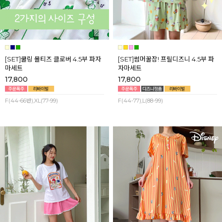
[SET]쿨링 몰티즈 클로버 4.5부 파자
[SET]썸머꿀잠! 프릴디즈니 4.5부 파
마세트
자마세트
17,800
17,800
F(44-66반),XL(77-99)
F(44-77),L(88-99)