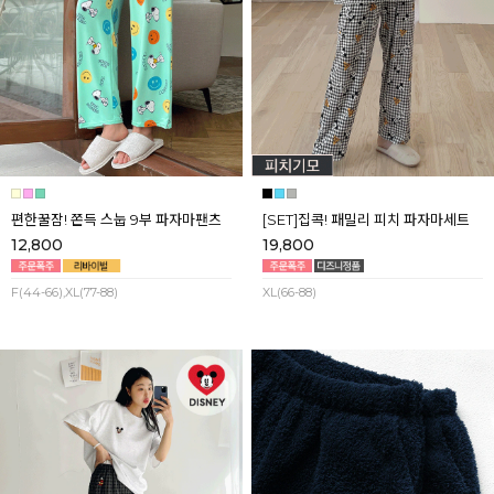
편한꿀잠! 쫀득 스눕 9부 파자마팬츠
[SET]집콕! 패밀리 피치 파자마세트
12,800
19,800
F(44-66),XL(77-88)
XL(66-88)