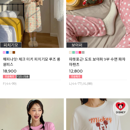
해피나잇! 체크 미키 피치기모 루즈 롱
따뜻포근! 도트 보아퍼 9부 수면 파자
원피스
마팬츠
18,900
12,800
F(44-99)
L(44-77),XL(88)