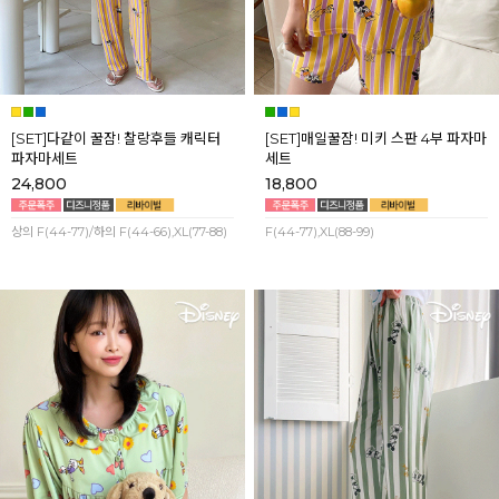
[SET]다같이 꿀잠! 찰랑후들 캐릭터
[SET]매일꿀잠! 미키 스판 4부 파자마
파자마세트
세트
24,800
18,800
상의 F(44-77)/하의 F(44-66),XL(77-88)
F(44-77),XL(88-99)