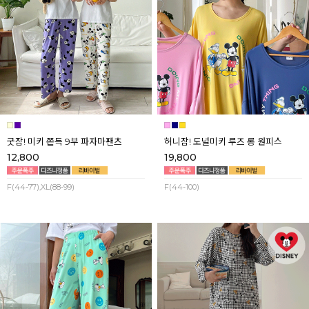
굿잠! 미키 쫀득 9부 파자마팬츠
허니잠! 도널미키 루즈 롱 원피스
12,800
19,800
F(44-77),XL(88-99)
F(44-100)