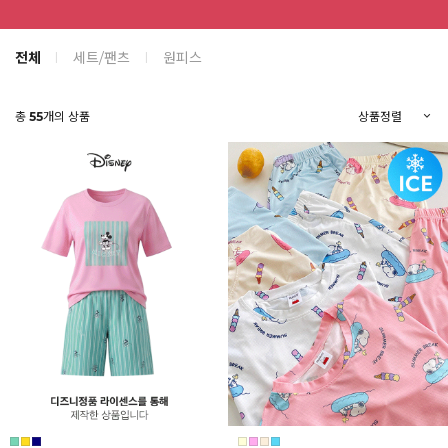
전체
세트/팬츠
원피스
총
55
개의 상품