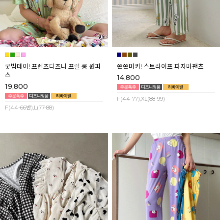
굿밤데이! 프렌즈디즈니 프릴 롱 원피
쫀쫀미키! 스트라이프 파자마팬츠
스
14,800
19,800
F(44-77),XL(88-99)
F(44-66반),L(77-88)