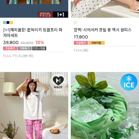
[1+1]해피꿀잠! 쫀득미키 링클프리 파
깜찍! 시어서커 프릴 롱 맥시 원피스
자마세트
17,800
39,800
13%
45,600
F(44-88)
F(44-77),XL(88-99)