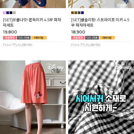
[SET]쏘쿨나잇! 쫀득미키 4.5부 파자
[SET]쿨슬리핑! 스트라이프 미키 4.5
마세트
부 파자마세트
19,800
18,900
F(44-77),XL(88-99)
F(44-77),XL(88-99)