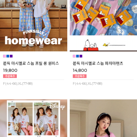
쫀득 마시멜로 스눕 프릴 롱 원피스
쫀득 마시멜로 스눕 파자마팬츠
19,800
14,800
F(44-66),XL(77-88)
F(44-66),XL(77-88)