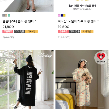
벌룬디즈니 쫀득 롱 원피스
허니잠! 도널미키 루즈 롱 원피스
21,800
19,800
F(44-88)
F(44-100)