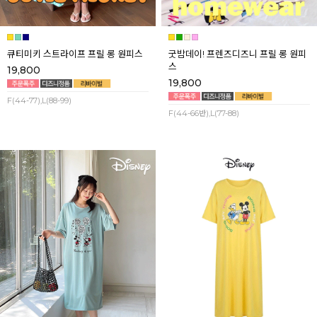
큐티미키 스트라이프 프릴 롱 원피스
굿밤데이! 프렌즈디즈니 프릴 롱 원피
스
19,800
19,800
F(44-77),L(88-99)
F(44-66반),L(77-88)