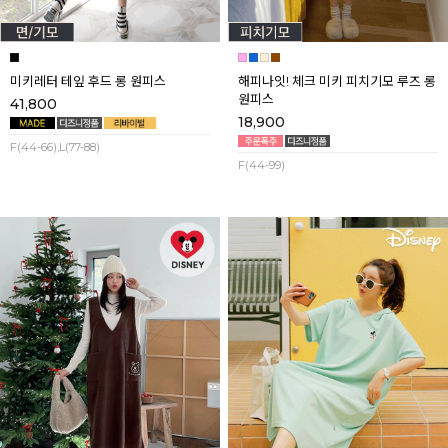
미키레터 테잎 후드 롱 원피스
해피나잇! 체크 미키 피치기모 루즈 롱
원피스
41,800
18,900
F(44-66),L(77-88)
F(44-99)