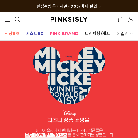
한정수량 특가세일
~70% 최대 할인
신상8%
베스트50
PINK BRAND
트레이닝/세트
데일리세트