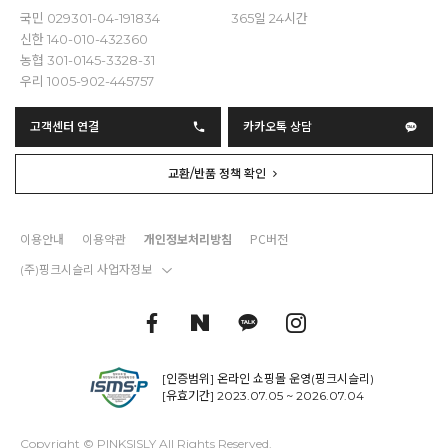
국민 029301-04-191834
365일 24시간
신한 140-010-432360
농협 301-0145-3328-31
우리 1005-902-445757
고객센터 연결
카카오톡 상담
교환/반품 정책 확인
이용안내
이용약관
개인정보처리방침
PC버전
(주)핑크시슬리 사업자정보
[인증범위] 온라인 쇼핑몰 운영(핑크시슬리)
[유효기간] 2023.07.05 ~ 2026.07.04
Copyright © PINKSISLY All Rights Reserved.