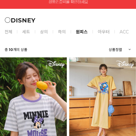
○DISNEY
전체
세트
상의
하의
원피스
아우터
ACC
총
10
개의 상품