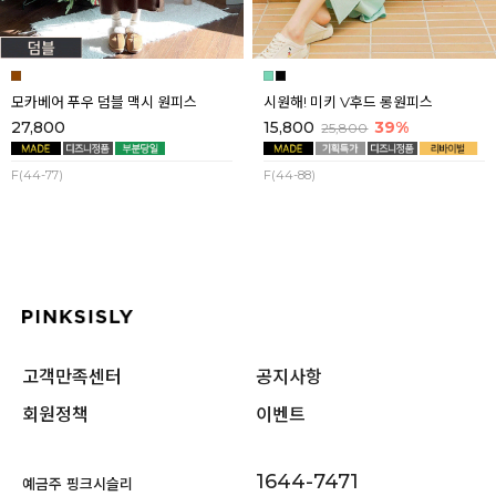
모카베어 푸우 덤블 맥시 원피스
시원해! 미키 V후드 롱원피스
27,800
15,800
39%
25,800
F(44-77)
F(44-88)
고객만족센터
공지사항
회원정책
이벤트
1644-7471
예금주 핑크시슬리