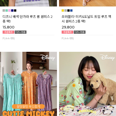
디즈니 배색 단가라 루즈 롱 원피스 2
쏘러블리! 미키&도날드 트임 루즈 맥
종 택1
시 원피스 2종 택1
15,800
29,800
F(44-99)
F(44-99)